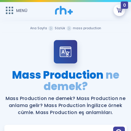
0
MENÜ
MENÜ
Üye Girişi
Ana Sayfa
Sözlük
mass production
Online Dersler
Sepetin Şu An Boş.
Çalışma Paketleri
Remzi Hoca ile seni sınava hazırlayacak onlarca eğitim seni
bekliyor!
Kitaplar ve Kaynaklar
GİRİŞ YAP
Mass Production
ne
Katılımcı Görüşleri
demek?
Şifremi Hatırlamıyorum
ÜYE DEĞİLİM
Faydalı Araçlar
Mass Production ne demek? Mass Production ne
anlama gelir? Mass Production İngilizce örnek
Ücretsiz Kaynaklar
Blog
İngilizce Gramer
cümle. Mass Production eş anlamlıları.
Hakkımızda
Kariyer
Sözlük
Soru & Cevap
İletişim