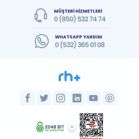
MÜŞTERİ HİZMETLERİ
0 (850) 532 74 74
WHATSAPP YARDIM
0 (532) 365 01 08