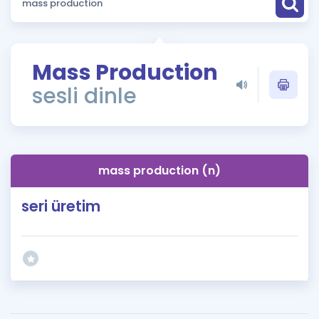
Puan Hesaplama
Rehberlik Aracı
Mass Production
ÖSYM Sınav Takvimi
sesli dinle
Kampanyalar
Blog
mass production (n)
İngilizce Gramer
seri üretim