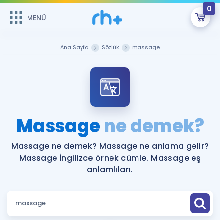
0
MENÜ
MENÜ
Üye Girişi
Ana Sayfa
Sözlük
massage
Online Dersler
Sepetin Şu An Boş.
Çalışma Paketleri
Remzi Hoca ile seni sınava hazırlayacak onlarca eğitim seni
bekliyor!
Kitaplar ve Kaynaklar
GİRİŞ YAP
Massage
ne demek?
Katılımcı Görüşleri
Şifremi Hatırlamıyorum
Massage ne demek? Massage ne anlama gelir?
Massage İngilizce örnek cümle. Massage eş
ÜYE DEĞİLİM
Faydalı Araçlar
anlamlıları.
Ücretsiz Kaynaklar
Blog
İngilizce Gramer
Hakkımızda
Kariyer
Sözlük
Soru & Cevap
İletişim