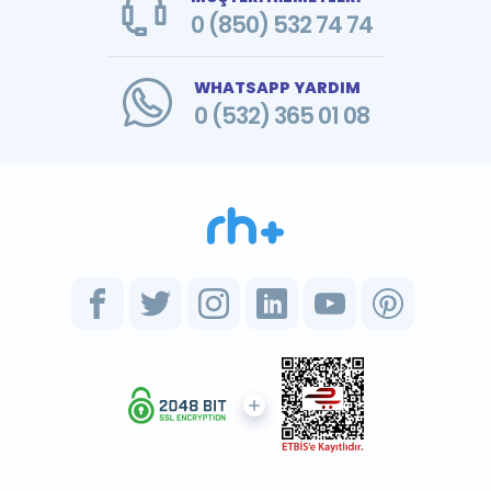
0 (850) 532 74 74
WHATSAPP YARDIM
0 (532) 365 01 08