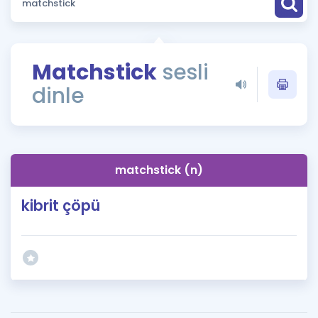
Puan Hesaplama
Rehberlik Aracı
Matchstick
sesli
ÖSYM Sınav Takvimi
dinle
Kampanyalar
Blog
matchstick (n)
İngilizce Gramer
kibrit çöpü