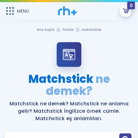
0
MENÜ
MENÜ
Üye Girişi
Ana Sayfa
Sözlük
matchstick
Online Dersler
Sepetin Şu An Boş.
Çalışma Paketleri
Remzi Hoca ile seni sınava hazırlayacak onlarca eğitim seni
bekliyor!
Kitaplar ve Kaynaklar
GİRİŞ YAP
Matchstick
ne
Katılımcı Görüşleri
demek?
Şifremi Hatırlamıyorum
ÜYE DEĞİLİM
Faydalı Araçlar
Matchstick ne demek? Matchstick ne anlama
gelir? Matchstick İngilizce örnek cümle.
Ücretsiz Kaynaklar
Blog
İngilizce Gramer
Matchstick eş anlamlıları.
Hakkımızda
Kariyer
Sözlük
Soru & Cevap
İletişim