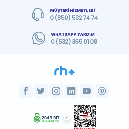
MÜŞTERİ HİZMETLERİ
0 (850) 532 74 74
WHATSAPP YARDIM
0 (532) 365 01 08