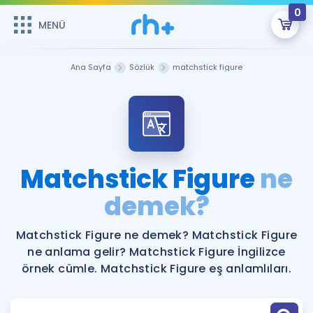
0
MENÜ
MENÜ
Üye Girişi
Ana Sayfa
Sözlük
matchstick figure
Online Dersler
Sepetin Şu An Boş.
Çalışma Paketleri
Remzi Hoca ile seni sınava hazırlayacak onlarca eğitim seni
bekliyor!
Kitaplar ve Kaynaklar
GİRİŞ YAP
Matchstick Figure
ne
Katılımcı Görüşleri
demek?
Şifremi Hatırlamıyorum
ÜYE DEĞİLİM
Faydalı Araçlar
Matchstick Figure ne demek? Matchstick Figure
ne anlama gelir? Matchstick Figure İngilizce
Ücretsiz Kaynaklar
Blog
İngilizce Gramer
örnek cümle. Matchstick Figure eş anlamlıları.
Hakkımızda
Kariyer
Sözlük
Soru & Cevap
İletişim