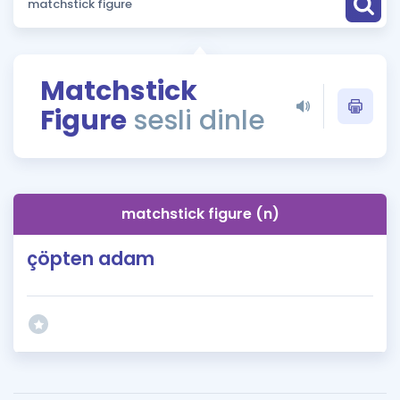
Puan Hesaplama
Rehberlik Aracı
Matchstick
ÖSYM Sınav Takvimi
Figure
sesli dinle
Kampanyalar
Blog
matchstick figure (n)
İngilizce Gramer
çöpten adam