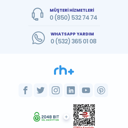
MÜŞTERİ HİZMETLERİ
0 (850) 532 74 74
WHATSAPP YARDIM
0 (532) 365 01 08