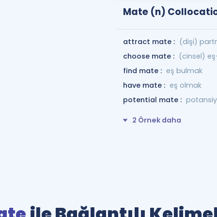
Mate (n) Collocati
attract mate :
(dişi) par
choose mate :
(cinsel) e
find mate :
eş bulmak
have mate :
eş olmak
potential mate :
potansiy
2 Örnek daha
ate
ile Bağlantılı Kelime