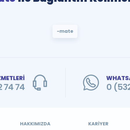
-mate
ZMETLERİ
WHATSA
 74 74
0 (53
HAKKIMIZDA
KARIYER