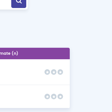
a Özel Fırsatlar
ınavlarla İlgili Haberler
er
 ve Konu Anlatımı
mate (n)