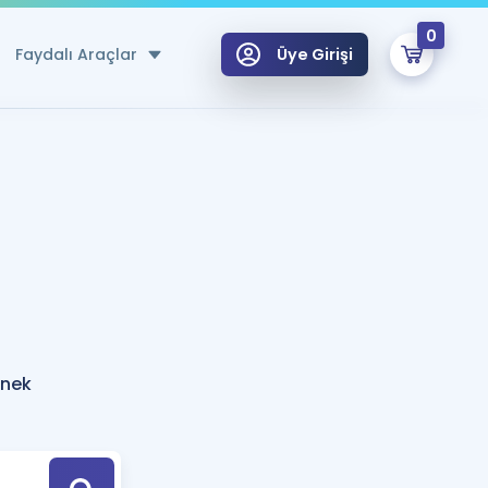
0
Faydalı Araçlar
Üye Girişi
klar
n Ücretsiz Kaynaklar
 için Özel Sözlük
Sepetin Şu An Boş.
ma
uan Hesaplama Aracı
i Hoca ile seni sınava hazırlayacak onlarca eğitim seni bekliyor!
Şifremi Hatırlamıyorum
GİRİŞ YAP
rnek
azırlananlar için Öneriler
kvimi
ÜYE DEĞİLİM
arı Tek Takvimde