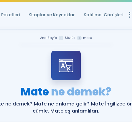
Paketleri
Kitaplar ve Kaynaklar
Katılımcı Görüşleri
Ücretsiz Kayna
Ana Sayfa
Sözlük
mate
YDS ve YÖKDİL içi
Sözlük
İngilizce Sınavları
Puan Hesapla
Mate
ne demek?
YDS ve YÖKDİL P
Remz
Rehberlik Aracı
e ne demek? Mate ne anlama gelir? Mate İngilizce ö
YDS ve YÖKDİL'e H
cümle. Mate eş anlamlıları.
ÖSYM Sınav Ta
Tüm ÖSYM Sınavl