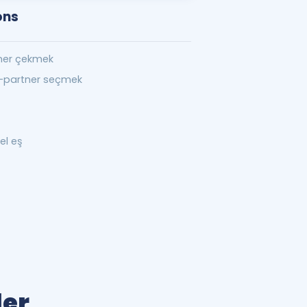
ons
tner çekmek
ş-partner seçmek
el eş
ler