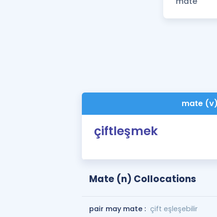
mate (v
çiftleşmek
Mate (n) Collocations
pair may mate :
çift ​​eşleşebilir