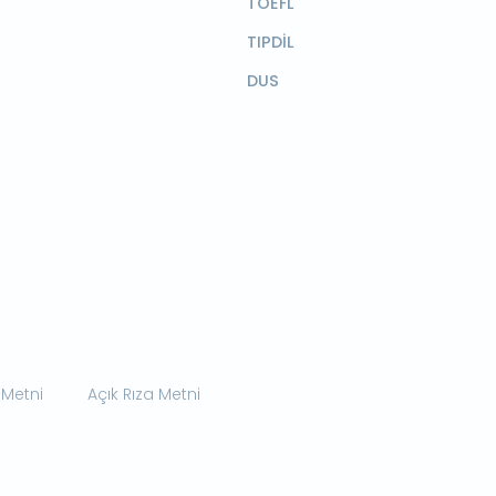
TOEFL
TIPDİL
DUS
 Metni
Açık Rıza Metni