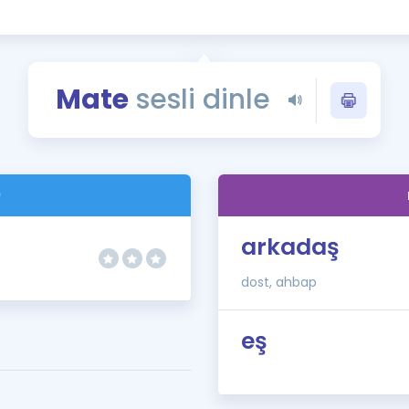
Kampanyalar
Eğitim ve Kitaplar
Blog
Mate
sesli dinle
YDS - YÖKDİL Tüm S
İngilizce Gram
İngilizce Gramer
)
arkadaş
dost, ahbap
eş