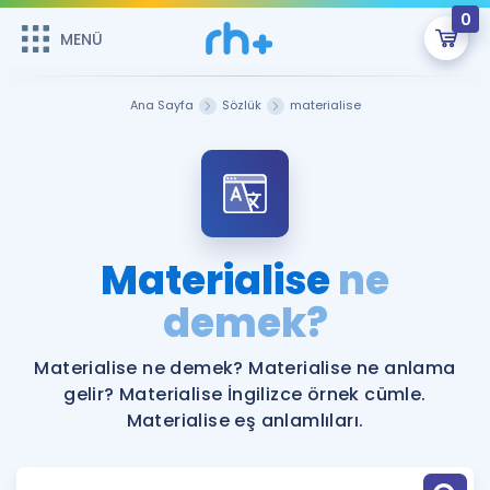
0
MENÜ
MENÜ
Üye Girişi
Ana Sayfa
Sözlük
materialise
Online Dersler
Sepetin Şu An Boş.
Çalışma Paketleri
Remzi Hoca ile seni sınava hazırlayacak onlarca eğitim seni
bekliyor!
Kitaplar ve Kaynaklar
GİRİŞ YAP
Materialise
ne
Katılımcı Görüşleri
demek?
Şifremi Hatırlamıyorum
ÜYE DEĞİLİM
Faydalı Araçlar
Materialise ne demek? Materialise ne anlama
gelir? Materialise İngilizce örnek cümle.
Ücretsiz Kaynaklar
Blog
İngilizce Gramer
Materialise eş anlamlıları.
Hakkımızda
Kariyer
Sözlük
Soru & Cevap
İletişim