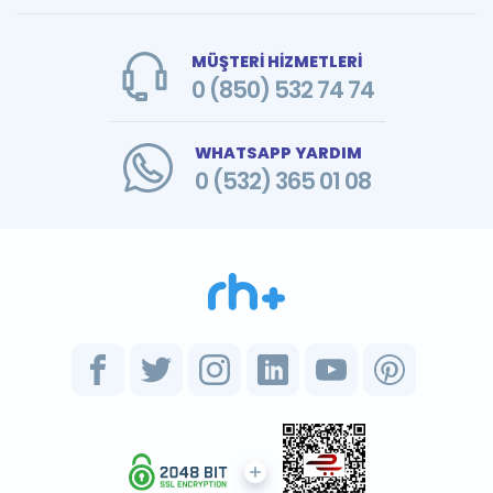
MÜŞTERİ HİZMETLERİ
0 (850) 532 74 74
WHATSAPP YARDIM
0 (532) 365 01 08