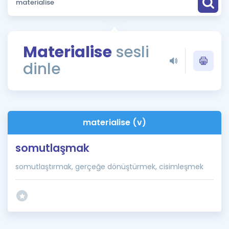
Puan Hesaplama
Rehberlik Aracı
Materialise
sesli
ÖSYM Sınav Takvimi
dinle
Kampanyalar
Blog
materialise (v)
İngilizce Gramer
somutlaşmak
somutlaştırmak, gerçeğe dönüştürmek, cisimleşmek