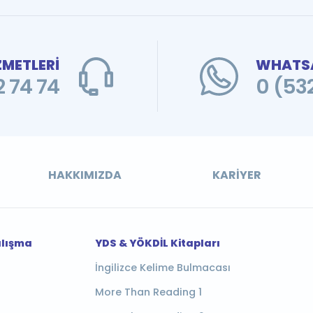
ZMETLERİ
WHATSA
 74 74
0 (53
HAKKIMIZDA
KARIYER
alışma
YDS & YÖKDİL Kitapları
İngilizce Kelime Bulmacası
More Than Reading 1