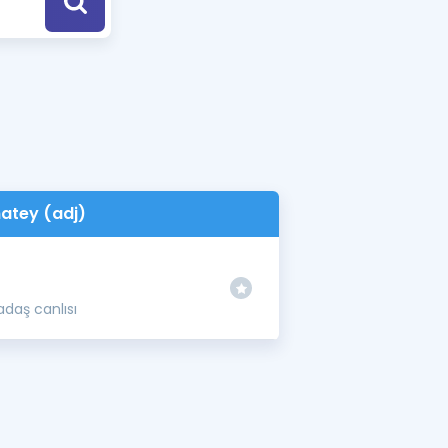
a Özel Fırsatlar
ınavlarla İlgili Haberler
er
 ve Konu Anlatımı
atey (adj)
kadaş canlısı