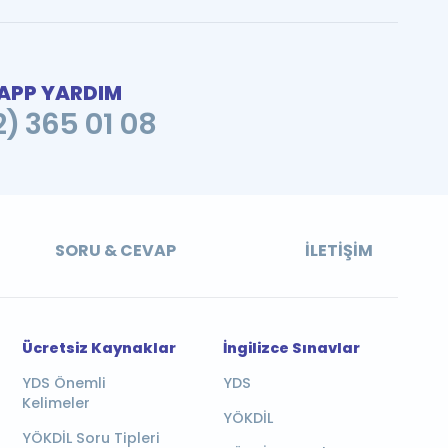
PP YARDIM
2) 365 01 08
SORU & CEVAP
İLETIŞIM
Ücretsiz Kaynaklar
İngilizce Sınavlar
YDS Önemli
YDS
Kelimeler
YÖKDİL
YÖKDİL Soru Tipleri