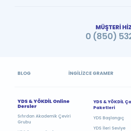
MÜŞTERİ Hİ
0 (850) 532
BLOG
İNGILIZCE GRAMER
YDS & YÖKDİL Online
YDS & YÖKDİL Ç
Dersler
Paketleri
Sıfırdan Akademik Çeviri
YDS Başlangıç
Grubu
YDS İleri Seviye