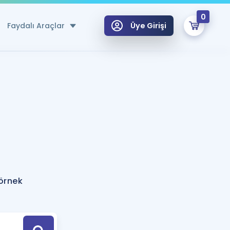
0
Faydalı Araçlar
Üye Girişi
klar
n Ücretsiz Kaynaklar
 için Özel Sözlük
Sepetin Şu An Boş.
ma
uan Hesaplama Aracı
i Hoca ile seni sınava hazırlayacak onlarca eğitim seni bekliyor!
Şifremi Hatırlamıyorum
GİRİŞ YAP
örnek
azırlananlar için Öneriler
kvimi
ÜYE DEĞİLİM
arı Tek Takvimde