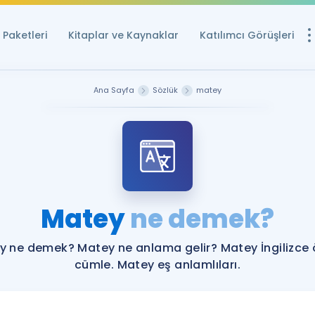
Paketleri
Kitaplar ve Kaynaklar
Katılımcı Görüşleri
Ücretsiz Kayna
Ana Sayfa
Sözlük
matey
YDS ve YÖKDİL içi
Sözlük
İngilizce Sınavları
Puan Hesapla
Matey
ne demek?
YDS ve YÖKDİL P
Remz
Rehberlik Aracı
y ne demek? Matey ne anlama gelir? Matey İngilizce 
YDS ve YÖKDİL'e H
cümle. Matey eş anlamlıları.
ÖSYM Sınav Ta
Tüm ÖSYM Sınavl