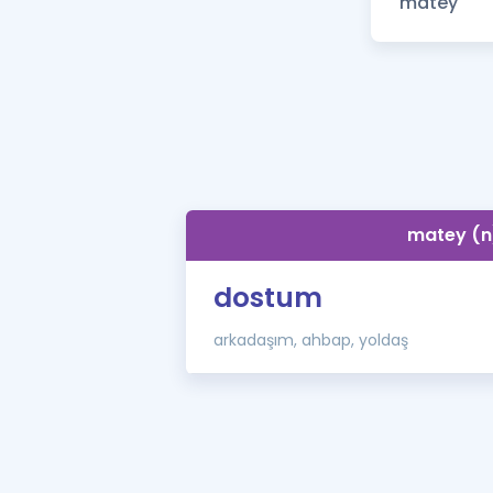
matey (n
dostum
arkadaşım, ahbap, yoldaş