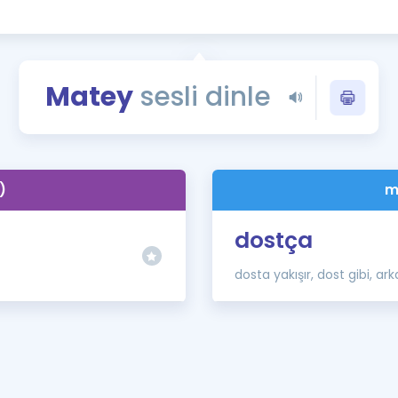
Kampanyalar
Eğitim ve Kitaplar
Blog
Matey
sesli dinle
YDS - YÖKDİL Tüm S
İngilizce Gram
İngilizce Gramer
)
m
dostça
dosta yakışır, dost gibi, ar