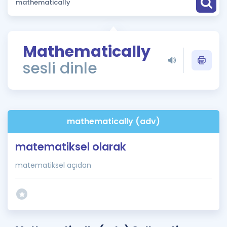
Puan Hesaplama
Rehberlik Aracı
Mathematically
ÖSYM Sınav Takvimi
sesli dinle
Kampanyalar
Blog
mathematically (adv)
İngilizce Gramer
matematiksel olarak
matematiksel açıdan