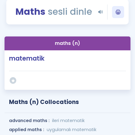
Puan Hesaplama
Maths
sesli dinle
Rehberlik Aracı
ÖSYM Sınav Takvimi
maths (n)
Kampanyalar
matematik
Blog
İngilizce Gramer
Maths (n) Collocations
advanced maths :
ileri matematik
applied maths :
uygulamalı matematik