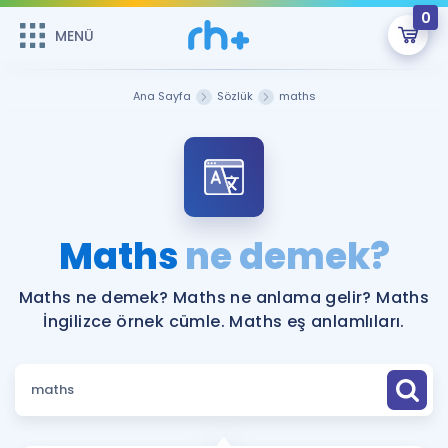
0
MENÜ
MENÜ
Üye Girişi
Ana Sayfa
Sözlük
maths
Online Dersler
Sepetin Şu An Boş.
Çalışma Paketleri
Remzi Hoca ile seni sınava hazırlayacak onlarca eğitim seni
bekliyor!
Kitaplar ve Kaynaklar
GİRİŞ YAP
Maths
ne demek?
Katılımcı Görüşleri
Şifremi Hatırlamıyorum
Maths ne demek? Maths ne anlama gelir? Maths
İngilizce örnek cümle. Maths eş anlamlıları.
ÜYE DEĞİLİM
Faydalı Araçlar
Ücretsiz Kaynaklar
Blog
İngilizce Gramer
Hakkımızda
Kariyer
Sözlük
Soru & Cevap
İletişim