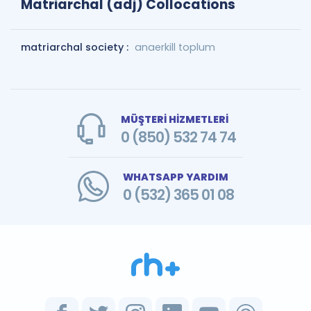
Matriarchal (adj) Collocations
matriarchal society :
anaerkill toplum
MÜŞTERİ HİZMETLERİ
0 (850) 532 74 74
WHATSAPP YARDIM
0 (532) 365 01 08