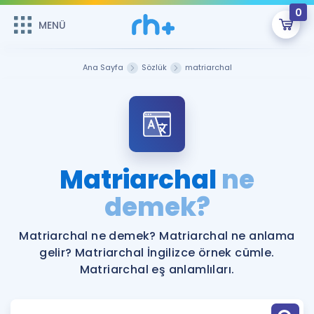
0
MENÜ
MENÜ
Üye Girişi
Ana Sayfa
Sözlük
matriarchal
Online Dersler
Sepetin Şu An Boş.
Çalışma Paketleri
Remzi Hoca ile seni sınava hazırlayacak onlarca eğitim seni
bekliyor!
Kitaplar ve Kaynaklar
GİRİŞ YAP
Matriarchal
ne
Katılımcı Görüşleri
demek?
Şifremi Hatırlamıyorum
ÜYE DEĞİLİM
Faydalı Araçlar
Matriarchal ne demek? Matriarchal ne anlama
gelir? Matriarchal İngilizce örnek cümle.
Ücretsiz Kaynaklar
Blog
İngilizce Gramer
Matriarchal eş anlamlıları.
Hakkımızda
Kariyer
Sözlük
Soru & Cevap
İletişim