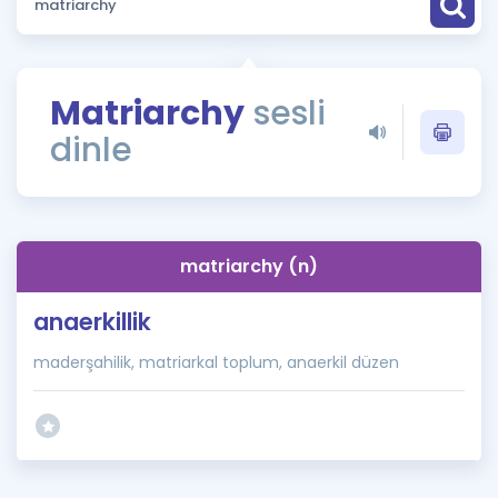
Puan Hesaplama
Rehberlik Aracı
Matriarchy
sesli
ÖSYM Sınav Takvimi
dinle
Kampanyalar
Blog
matriarchy (n)
İngilizce Gramer
anaerkillik
maderşahilik, matriarkal toplum, anaerkil düzen