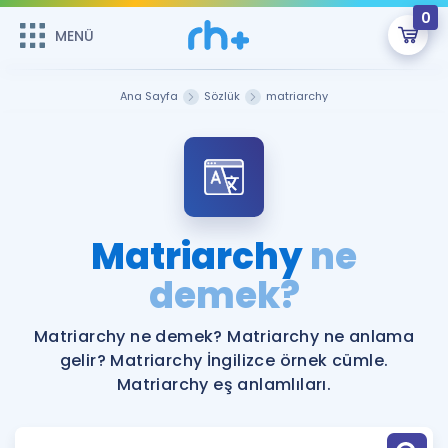
0
MENÜ
MENÜ
Üye Girişi
Ana Sayfa
Sözlük
matriarchy
Online Dersler
Sepetin Şu An Boş.
Çalışma Paketleri
Remzi Hoca ile seni sınava hazırlayacak onlarca eğitim seni
bekliyor!
Kitaplar ve Kaynaklar
GİRİŞ YAP
Matriarchy
ne
Katılımcı Görüşleri
demek?
Şifremi Hatırlamıyorum
ÜYE DEĞİLİM
Faydalı Araçlar
Matriarchy ne demek? Matriarchy ne anlama
gelir? Matriarchy İngilizce örnek cümle.
Ücretsiz Kaynaklar
Blog
İngilizce Gramer
Matriarchy eş anlamlıları.
Hakkımızda
Kariyer
Sözlük
Soru & Cevap
İletişim