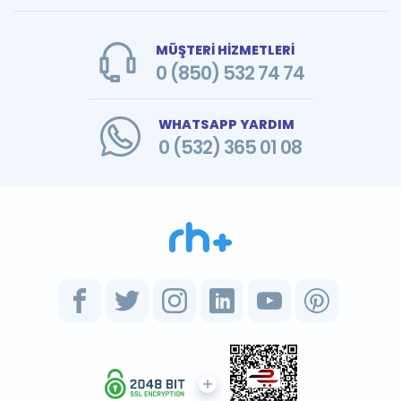
MÜŞTERİ HİZMETLERİ
0 (850) 532 74 74
WHATSAPP YARDIM
0 (532) 365 01 08