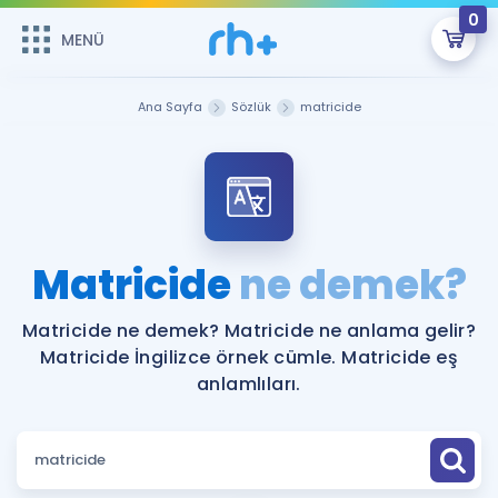
0
MENÜ
MENÜ
Üye Girişi
Ana Sayfa
Sözlük
matricide
Online Dersler
Sepetin Şu An Boş.
Çalışma Paketleri
Remzi Hoca ile seni sınava hazırlayacak onlarca eğitim seni
bekliyor!
Kitaplar ve Kaynaklar
GİRİŞ YAP
Matricide
ne demek?
Katılımcı Görüşleri
Şifremi Hatırlamıyorum
Matricide ne demek? Matricide ne anlama gelir?
Matricide İngilizce örnek cümle. Matricide eş
ÜYE DEĞİLİM
Faydalı Araçlar
anlamlıları.
Ücretsiz Kaynaklar
Blog
İngilizce Gramer
Hakkımızda
Kariyer
Sözlük
Soru & Cevap
İletişim