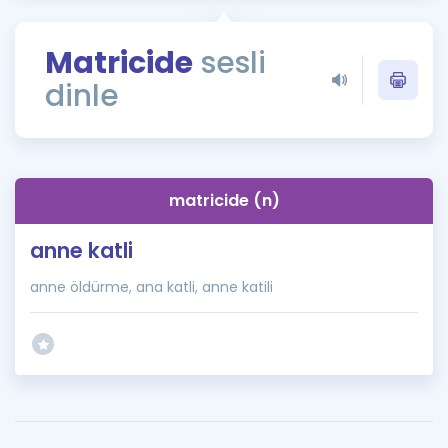
Puan Hesaplama
Matricide
sesli
Rehberlik Aracı
dinle
ÖSYM Sınav Takvimi
Kampanyalar
Blog
matricide (n)
İngilizce Gramer
anne katli
anne öldürme, ana katli, anne katili