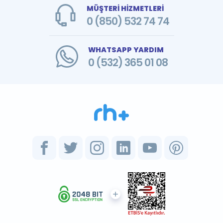
MÜŞTERİ HİZMETLERİ
0 (850) 532 74 74
WHATSAPP YARDIM
0 (532) 365 01 08