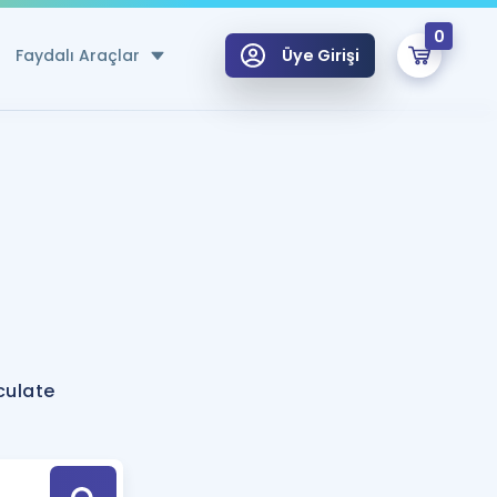
0
Faydalı Araçlar
Üye Girişi
klar
n Ücretsiz Kaynaklar
 için Özel Sözlük
Sepetin Şu An Boş.
ma
uan Hesaplama Aracı
i Hoca ile seni sınava hazırlayacak onlarca eğitim seni bekliyor!
Şifremi Hatırlamıyorum
GİRİŞ YAP
culate
azırlananlar için Öneriler
kvimi
ÜYE DEĞİLİM
arı Tek Takvimde