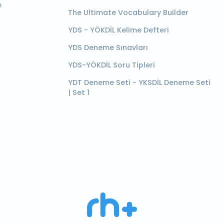
e
The Ultimate Vocabulary Builder
YDS - YÖKDİL Kelime Defteri
YDS Deneme Sınavları
YDS-YÖKDİL Soru Tipleri
YDT Deneme Seti - YKSDİL Deneme Seti
| Set 1