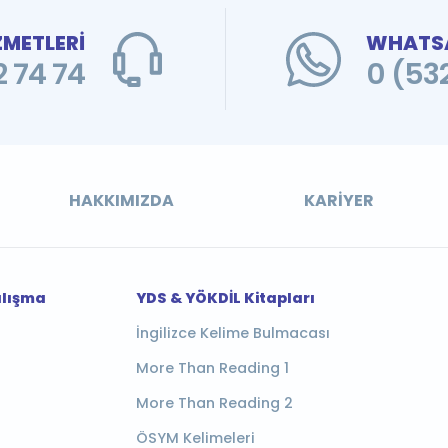
ZMETLERİ
WHATSA
 74 74
0 (53
HAKKIMIZDA
KARIYER
alışma
YDS & YÖKDİL Kitapları
İngilizce Kelime Bulmacası
More Than Reading 1
More Than Reading 2
ÖSYM Kelimeleri