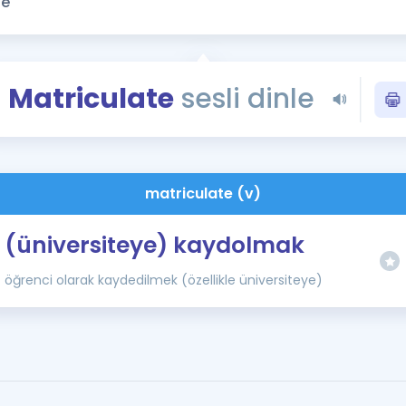
Kampanyalar
Eğitim ve Kitaplar
Blog
Matriculate
sesli dinle
YDS - YÖKDİL Tüm S
İngilizce Gram
İngilizce Gramer
matriculate (v)
(üniversiteye) kaydolmak
öğrenci olarak kaydedilmek (özellikle üniversiteye)