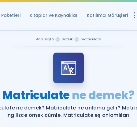
Paketleri
Kitaplar ve Kaynaklar
Katılımcı Görüşleri
Ücretsiz Kayna
Ana Sayfa
Sözlük
matriculate
YDS ve YÖKDİL içi
Sözlük
İngilizce Sınavları
Puan Hesapla
Matriculate
ne demek?
YDS ve YÖKDİL P
Remz
Rehberlik Aracı
culate ne demek? Matriculate ne anlama gelir? Matri
YDS ve YÖKDİL'e H
İngilizce örnek cümle. Matriculate eş anlamlıları.
ÖSYM Sınav Ta
Tüm ÖSYM Sınavl