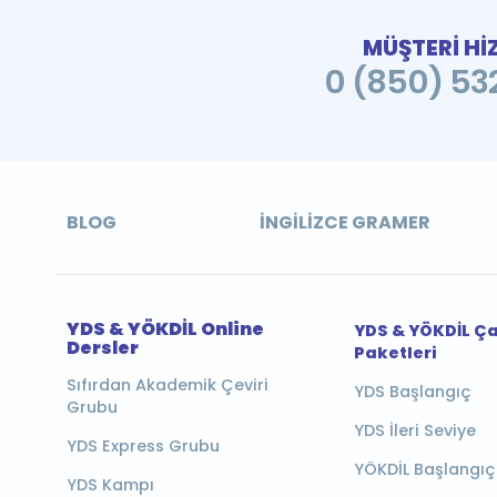
MÜŞTERİ Hİ
0 (850) 532
BLOG
İNGILIZCE GRAMER
YDS & YÖKDİL Online
YDS & YÖKDİL Ç
Dersler
Paketleri
Sıfırdan Akademik Çeviri
YDS Başlangıç
Grubu
YDS İleri Seviye
YDS Express Grubu
YÖKDİL Başlangıç
YDS Kampı