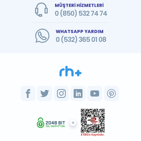
MÜŞTERİ HİZMETLERİ
0 (850) 532 74 74
WHATSAPP YARDIM
0 (532) 365 01 08