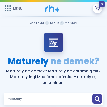
0
MENÜ
MENÜ
Üye Girişi
Ana Sayfa
Sözlük
maturely
Online Dersler
Sepetin Şu An Boş.
Çalışma Paketleri
Remzi Hoca ile seni sınava hazırlayacak onlarca eğitim seni
bekliyor!
Kitaplar ve Kaynaklar
GİRİŞ YAP
Maturely
ne demek?
Katılımcı Görüşleri
Şifremi Hatırlamıyorum
Maturely ne demek? Maturely ne anlama gelir?
Maturely İngilizce örnek cümle. Maturely eş
ÜYE DEĞİLİM
Faydalı Araçlar
anlamlıları.
Ücretsiz Kaynaklar
Blog
İngilizce Gramer
Hakkımızda
Kariyer
Sözlük
Soru & Cevap
İletişim