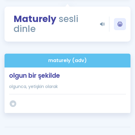
Puan Hesaplama
Maturely
sesli
Rehberlik Aracı
dinle
ÖSYM Sınav Takvimi
Kampanyalar
Blog
maturely (adv)
İngilizce Gramer
olgun bir şekilde
olgunca, yetişkin olarak