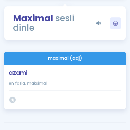
Puan Hesaplama
Maximal
sesli
Rehberlik Aracı
dinle
ÖSYM Sınav Takvimi
Kampanyalar
Blog
maximal (adj)
İngilizce Gramer
azami
en fazla, maksimal