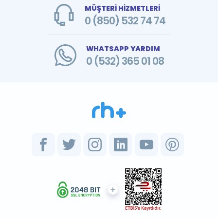
MÜŞTERİ HİZMETLERİ
0 (850) 532 74 74
WHATSAPP YARDIM
0 (532) 365 01 08