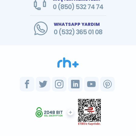
0 (850) 532 74 74
WHATSAPP YARDIM
0 (532) 365 01 08