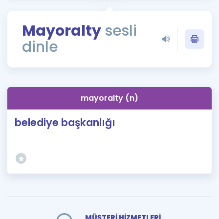
Puan Hesaplama
Mayoralty
sesli
Rehberlik Aracı
dinle
ÖSYM Sınav Takvimi
Kampanyalar
Blog
mayoralty (n)
İngilizce Gramer
belediye başkanlığı
MÜŞTERİ HİZMETLERİ