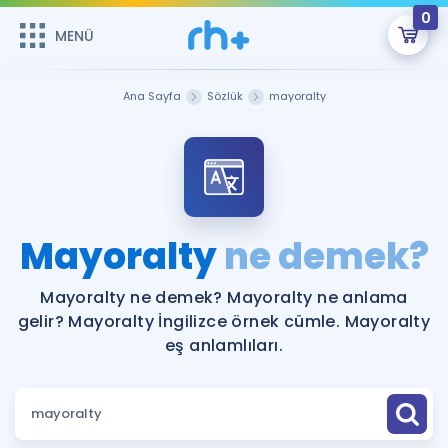
0
MENÜ
MENÜ
Üye Girişi
Ana Sayfa
Sözlük
mayoralty
Online Dersler
Sepetin Şu An Boş.
Çalışma Paketleri
Remzi Hoca ile seni sınava hazırlayacak onlarca eğitim seni
bekliyor!
Kitaplar ve Kaynaklar
GİRİŞ YAP
Mayoralty
ne demek?
Katılımcı Görüşleri
Şifremi Hatırlamıyorum
Mayoralty ne demek? Mayoralty ne anlama
gelir? Mayoralty İngilizce örnek cümle. Mayoralty
ÜYE DEĞİLİM
Faydalı Araçlar
eş anlamlıları.
Ücretsiz Kaynaklar
Blog
İngilizce Gramer
Hakkımızda
Kariyer
Sözlük
Soru & Cevap
İletişim