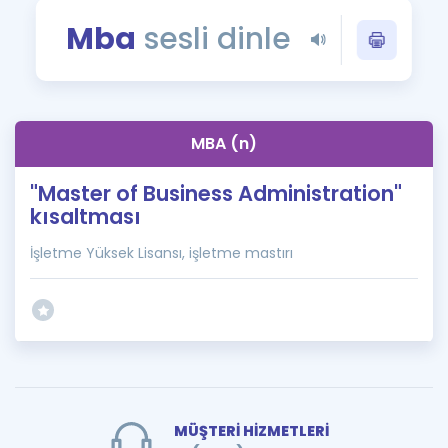
Puan Hesaplama
Mba
sesli dinle
Rehberlik Aracı
ÖSYM Sınav Takvimi
MBA (n)
Kampanyalar
"Master of Business Administration"
Blog
kısaltması
İngilizce Gramer
İşletme Yüksek Lisansı, işletme mastırı
MÜŞTERİ HİZMETLERİ