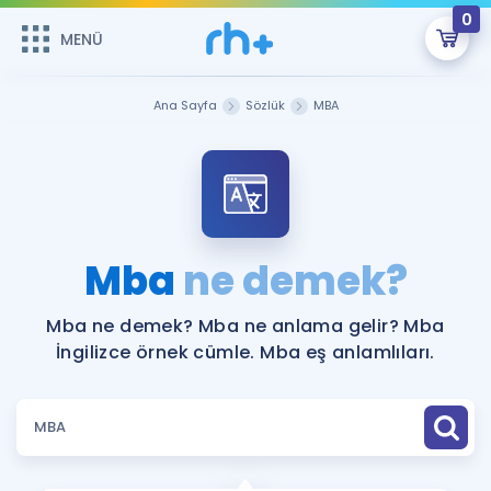
0
MENÜ
MENÜ
Üye Girişi
Ana Sayfa
Sözlük
MBA
Online Dersler
Sepetin Şu An Boş.
Çalışma Paketleri
Remzi Hoca ile seni sınava hazırlayacak onlarca eğitim seni
bekliyor!
Kitaplar ve Kaynaklar
GİRİŞ YAP
Mba
ne demek?
Katılımcı Görüşleri
Şifremi Hatırlamıyorum
Mba ne demek? Mba ne anlama gelir? Mba
İngilizce örnek cümle. Mba eş anlamlıları.
ÜYE DEĞİLİM
Faydalı Araçlar
Ücretsiz Kaynaklar
Blog
İngilizce Gramer
Hakkımızda
Kariyer
Sözlük
Soru & Cevap
İletişim