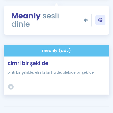
Puan Hesaplama
Meanly
sesli
Rehberlik Aracı
dinle
ÖSYM Sınav Takvimi
Kampanyalar
Blog
meanly (adv)
İngilizce Gramer
cimri bir şekilde
pinti bir şekilde, eli sıkı bir halde, alelade bir şekilde