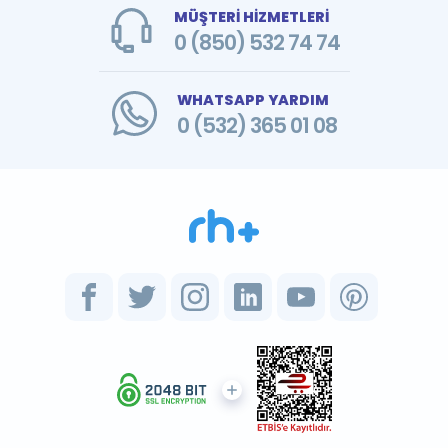
MÜŞTERİ HİZMETLERİ
0 (850) 532 74 74
WHATSAPP YARDIM
0 (532) 365 01 08