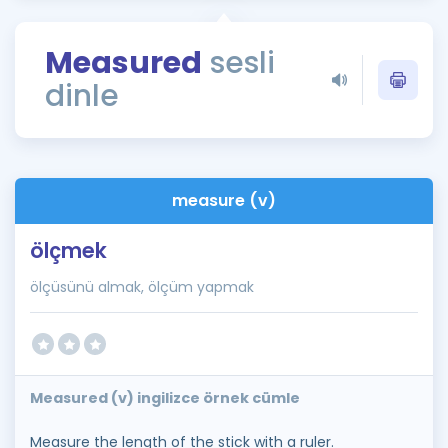
Puan Hesaplama
Measured
sesli
Rehberlik Aracı
dinle
ÖSYM Sınav Takvimi
Kampanyalar
Blog
measure (v)
İngilizce Gramer
ölçmek
ölçüsünü almak, ölçüm yapmak
Measured (v) ingilizce örnek cümle
Measure the length of the stick with a ruler.