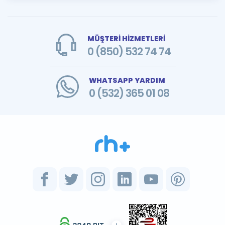
MÜŞTERİ HİZMETLERİ
0 (850) 532 74 74
WHATSAPP YARDIM
0 (532) 365 01 08