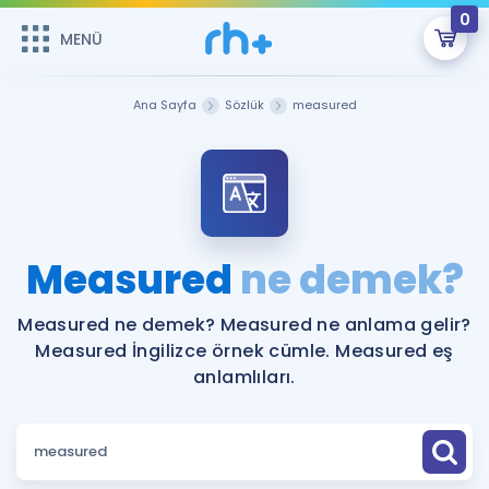
0
MENÜ
MENÜ
Üye Girişi
Ana Sayfa
Sözlük
measured
Online Dersler
Sepetin Şu An Boş.
Çalışma Paketleri
Remzi Hoca ile seni sınava hazırlayacak onlarca eğitim seni
bekliyor!
Kitaplar ve Kaynaklar
GİRİŞ YAP
Measured
ne demek?
Katılımcı Görüşleri
Şifremi Hatırlamıyorum
Measured ne demek? Measured ne anlama gelir?
Measured İngilizce örnek cümle. Measured eş
ÜYE DEĞİLİM
Faydalı Araçlar
anlamlıları.
Ücretsiz Kaynaklar
Blog
İngilizce Gramer
Hakkımızda
Kariyer
Sözlük
Soru & Cevap
İletişim