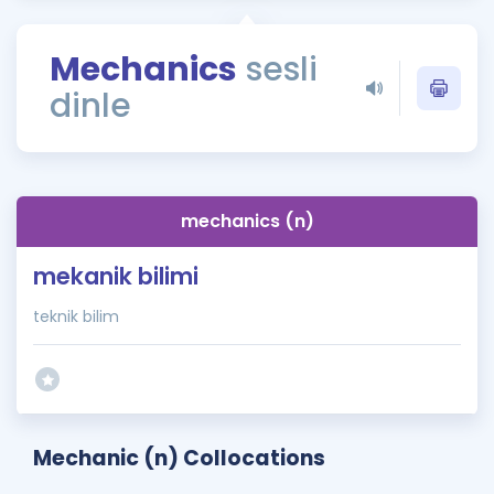
Puan Hesaplama
Mechanics
sesli
Rehberlik Aracı
dinle
ÖSYM Sınav Takvimi
Kampanyalar
Blog
mechanics (n)
İngilizce Gramer
mekanik bilimi
teknik bilim
Mechanic (n) Collocations