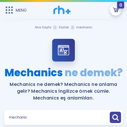
0
MENÜ
MENÜ
Üye Girişi
Ana Sayfa
Sözlük
mechanic
Online Dersler
Sepetin Şu An Boş.
Çalışma Paketleri
Remzi Hoca ile seni sınava hazırlayacak onlarca eğitim seni
bekliyor!
Kitaplar ve Kaynaklar
GİRİŞ YAP
Mechanics
ne demek?
Katılımcı Görüşleri
Şifremi Hatırlamıyorum
Mechanics ne demek? Mechanics ne anlama
gelir? Mechanics İngilizce örnek cümle.
ÜYE DEĞİLİM
Faydalı Araçlar
Mechanics eş anlamlıları.
Ücretsiz Kaynaklar
Blog
İngilizce Gramer
Hakkımızda
Kariyer
Sözlük
Soru & Cevap
İletişim