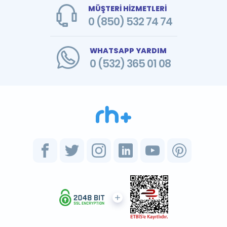
MÜŞTERİ HİZMETLERİ
0 (850) 532 74 74
WHATSAPP YARDIM
0 (532) 365 01 08