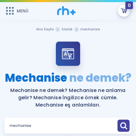
0
MENÜ
MENÜ
Üye Girişi
Ana Sayfa
Sözlük
mechanise
Online Dersler
Sepetin Şu An Boş.
Çalışma Paketleri
Remzi Hoca ile seni sınava hazırlayacak onlarca eğitim seni
bekliyor!
Kitaplar ve Kaynaklar
GİRİŞ YAP
Mechanise
ne demek?
Katılımcı Görüşleri
Şifremi Hatırlamıyorum
Mechanise ne demek? Mechanise ne anlama
gelir? Mechanise İngilizce örnek cümle.
ÜYE DEĞİLİM
Faydalı Araçlar
Mechanise eş anlamlıları.
Ücretsiz Kaynaklar
Blog
İngilizce Gramer
Hakkımızda
Kariyer
Sözlük
Soru & Cevap
İletişim