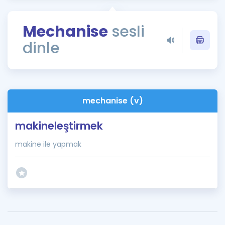
Puan Hesaplama
Mechanise
sesli
Rehberlik Aracı
dinle
ÖSYM Sınav Takvimi
Kampanyalar
Blog
mechanise (v)
İngilizce Gramer
makineleştirmek
makine ile yapmak