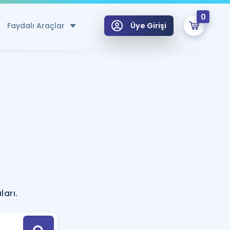
0
Faydalı Araçlar
Üye Girişi
klar
n Ücretsiz Kaynaklar
 için Özel Sözlük
Sepetin Şu An Boş.
ma
uan Hesaplama Aracı
i Hoca ile seni sınava hazırlayacak onlarca eğitim seni bekliyor!
Şifremi Hatırlamıyorum
GİRİŞ YAP
?
azırlananlar için Öneriler
ları.
kvimi
ÜYE DEĞİLİM
arı Tek Takvimde