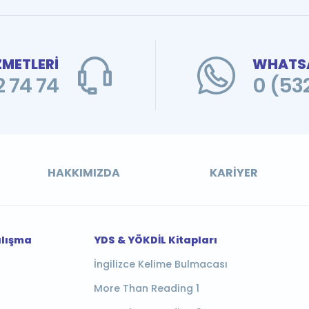
ZMETLERİ
WHATSA
 74 74
0 (53
HAKKIMIZDA
KARIYER
alışma
YDS & YÖKDİL Kitapları
İngilizce Kelime Bulmacası
More Than Reading 1