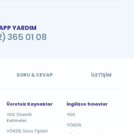
PP YARDIM
2) 365 01 08
SORU & CEVAP
İLETIŞIM
Ücretsiz Kaynaklar
İngilizce Sınavlar
YDS Önemli
YDS
Kelimeler
YÖKDİL
YÖKDİL Soru Tipleri