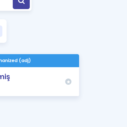
a Özel Fırsatlar
ınavlarla İlgili Haberler
er
 ve Konu Anlatımı
anized (adj)
miş