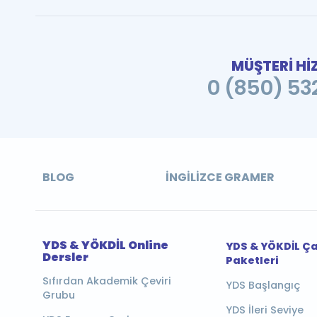
MÜŞTERİ Hİ
0 (850) 532
BLOG
İNGILIZCE GRAMER
YDS & YÖKDİL Online
YDS & YÖKDİL Ç
Dersler
Paketleri
Sıfırdan Akademik Çeviri
YDS Başlangıç
Grubu
YDS İleri Seviye