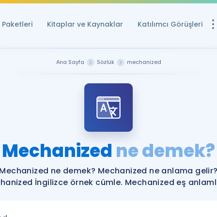
Paketleri
Kitaplar ve Kaynaklar
Katılımcı Görüşleri
Ücretsiz Kayna
Ana Sayfa
Sözlük
mechanized
YDS ve YÖKDİL içi
Sözlük
İngilizce Sınavları
Puan Hesapla
Mechanized
ne demek?
YDS ve YÖKDİL P
Remz
Rehberlik Aracı
Mechanized ne demek? Mechanized ne anlama gelir
YDS ve YÖKDİL'e H
anized İngilizce örnek cümle. Mechanized eş anlamlı
ÖSYM Sınav Ta
Tüm ÖSYM Sınavl