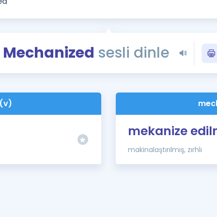
Kampanyalar
Eğitim ve Kitaplar
Blog
Mechanized
sesli dinle
YDS - YÖKDİL Tüm S
İngilizce Gram
İngilizce Gramer
(v)
mech
mekanize edil
makinalaştırılmış, zırhlı