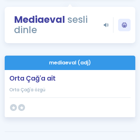
Puan Hesaplama
Mediaeval
sesli
Rehberlik Aracı
dinle
ÖSYM Sınav Takvimi
Kampanyalar
Blog
mediaeval (adj)
İngilizce Gramer
Orta Çağ'a ait
Orta Çağ'a özgü