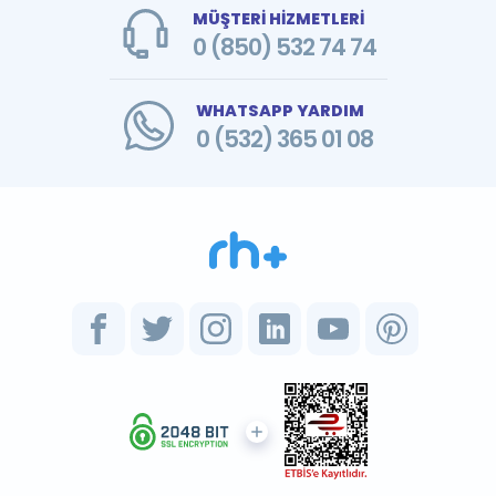
MÜŞTERİ HİZMETLERİ
0 (850) 532 74 74
WHATSAPP YARDIM
0 (532) 365 01 08