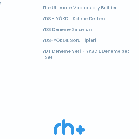
e
The Ultimate Vocabulary Builder
YDS - YÖKDİL Kelime Defteri
YDS Deneme Sınavları
YDS-YÖKDİL Soru Tipleri
YDT Deneme Seti - YKSDİL Deneme Seti
| Set 1