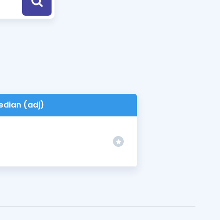
a Özel Fırsatlar
ınavlarla İlgili Haberler
er
 ve Konu Anlatımı
dian (adj)