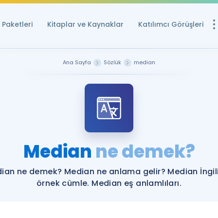
Paketleri
Kitaplar ve Kaynaklar
Katılımcı Görüşleri
Ücretsiz Kayna
Ana Sayfa
Sözlük
median
YDS ve YÖKDİL içi
Sözlük
İngilizce Sınavları
Puan Hesapla
Median
ne demek?
YDS ve YÖKDİL P
Remz
Rehberlik Aracı
ian ne demek? Median ne anlama gelir? Median İngil
YDS ve YÖKDİL'e H
örnek cümle. Median eş anlamlıları.
ÖSYM Sınav Ta
Tüm ÖSYM Sınavl