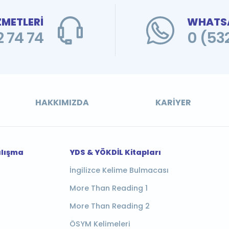
ZMETLERİ
WHATSA
 74 74
0 (53
HAKKIMIZDA
KARIYER
alışma
YDS & YÖKDİL Kitapları
İngilizce Kelime Bulmacası
More Than Reading 1
More Than Reading 2
ÖSYM Kelimeleri