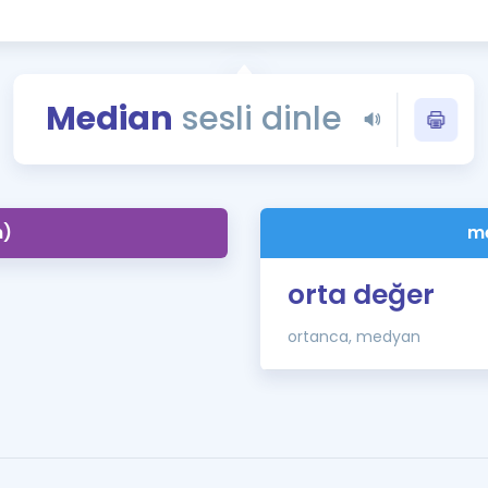
Kampanyalar
Eğitim ve Kitaplar
Blog
Median
sesli dinle
YDS - YÖKDİL Tüm S
İngilizce Gram
İngilizce Gramer
n)
me
orta değer
ortanca, medyan