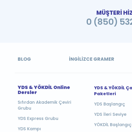
MÜŞTERİ Hİ
0 (850) 532
BLOG
İNGILIZCE GRAMER
YDS & YÖKDİL Online
YDS & YÖKDİL Ç
Dersler
Paketleri
Sıfırdan Akademik Çeviri
YDS Başlangıç
Grubu
YDS İleri Seviye
YDS Express Grubu
YÖKDİL Başlangıç
YDS Kampı