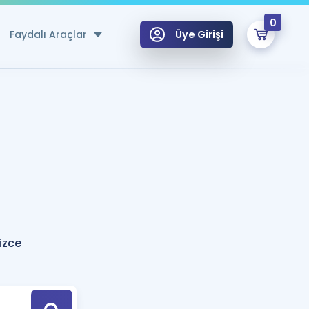
0
Faydalı Araçlar
Üye Girişi
klar
n Ücretsiz Kaynaklar
 için Özel Sözlük
Sepetin Şu An Boş.
ma
uan Hesaplama Aracı
i Hoca ile seni sınava hazırlayacak onlarca eğitim seni bekliyor!
Şifremi Hatırlamıyorum
GİRİŞ YAP
izce
azırlananlar için Öneriler
kvimi
ÜYE DEĞİLİM
arı Tek Takvimde