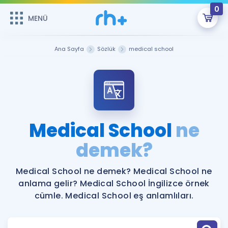
0
MENÜ
MENÜ
Üye Girişi
Ana Sayfa
Sözlük
medical school
Online Dersler
Sepetin Şu An Boş.
Çalışma Paketleri
Remzi Hoca ile seni sınava hazırlayacak onlarca eğitim seni
bekliyor!
Kitaplar ve Kaynaklar
GİRİŞ YAP
Medical School
ne
Katılımcı Görüşleri
demek?
Şifremi Hatırlamıyorum
ÜYE DEĞİLİM
Faydalı Araçlar
Medical School ne demek? Medical School ne
anlama gelir? Medical School İngilizce örnek
Ücretsiz Kaynaklar
Blog
İngilizce Gramer
cümle. Medical School eş anlamlıları.
Hakkımızda
Kariyer
Sözlük
Soru & Cevap
İletişim