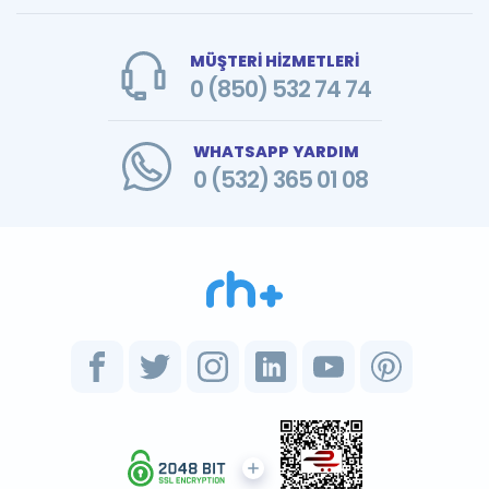
MÜŞTERİ HİZMETLERİ
0 (850) 532 74 74
WHATSAPP YARDIM
0 (532) 365 01 08