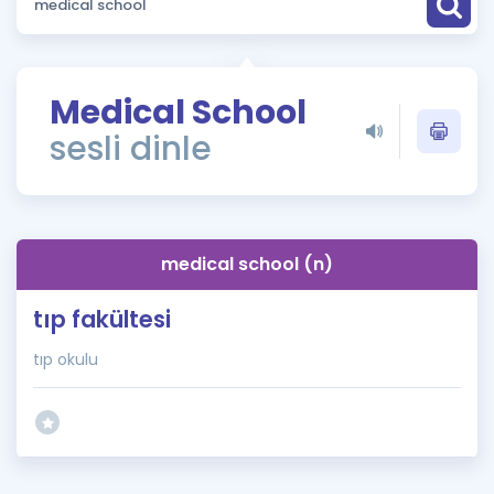
Puan Hesaplama
Rehberlik Aracı
Medical School
ÖSYM Sınav Takvimi
sesli dinle
Kampanyalar
Blog
medical school (n)
İngilizce Gramer
tıp fakültesi
tıp okulu