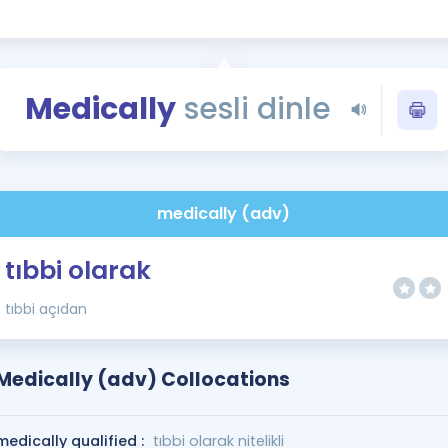
Kampanyalar
Eğitim ve Kitaplar
Blog
Medically
sesli dinle
YDS - YÖKDİL Tüm S
İngilizce Gram
İngilizce Gramer
medically (adv)
tıbbi olarak
tıbbi açıdan
Medically (adv) Collocations
medically qualified :
tıbbi olarak nitelikli