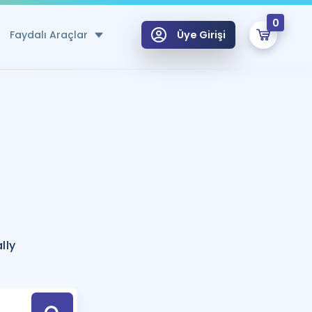
0
Faydalı Araçlar
Üye Girişi
klar
n Ücretsiz Kaynaklar
 için Özel Sözlük
Sepetin Şu An Boş.
ma
uan Hesaplama Aracı
i Hoca ile seni sınava hazırlayacak onlarca eğitim seni bekliyor!
Şifremi Hatırlamıyorum
GİRİŞ YAP
lly
azırlananlar için Öneriler
kvimi
ÜYE DEĞİLİM
arı Tek Takvimde