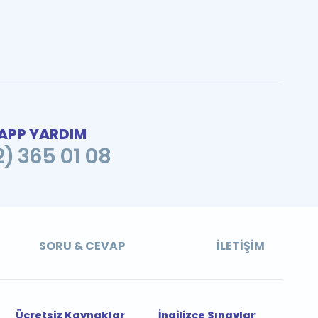
PP YARDIM
2) 365 01 08
SORU & CEVAP
İLETIŞIM
Ücretsiz Kaynaklar
İngilizce Sınavlar