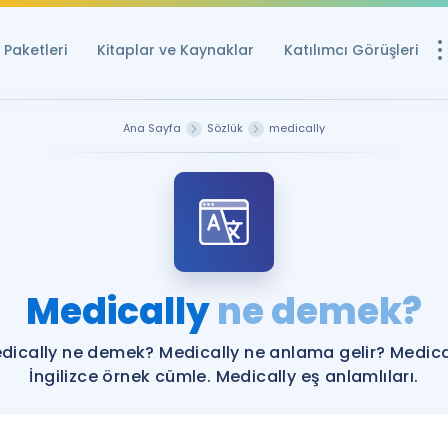
Paketleri
Kitaplar ve Kaynaklar
Katılımcı Görüşleri
Ücretsiz Kayna
Ana Sayfa
Sözlük
medically
YDS ve YÖKDİL içi
Sözlük
İngilizce Sınavları
Puan Hesapla
Medically
ne demek?
YDS ve YÖKDİL P
Remz
Rehberlik Aracı
dically ne demek? Medically ne anlama gelir? Medica
YDS ve YÖKDİL'e H
İngilizce örnek cümle. Medically eş anlamlıları.
ÖSYM Sınav Ta
Tüm ÖSYM Sınavl