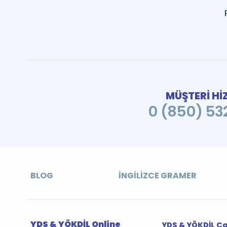
MÜŞTERİ Hİ
0 (850) 532
BLOG
İNGILIZCE GRAMER
YDS & YÖKDİL Online
YDS & YÖKDİL Ç