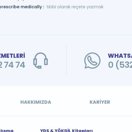
prescribe medically :
tıbbi olarak reçete yazmak
ZMETLERİ
WHATSA
 74 74
0 (53
HAKKIMIZDA
KARIYER
alışma
YDS & YÖKDİL Kitapları