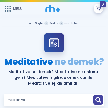
0
MENÜ
MENÜ
Üye Girişi
Ana Sayfa
Sözlük
meditative
Online Dersler
Sepetin Şu An Boş.
Çalışma Paketleri
Remzi Hoca ile seni sınava hazırlayacak onlarca eğitim seni
bekliyor!
Kitaplar ve Kaynaklar
GİRİŞ YAP
Meditative
ne demek?
Katılımcı Görüşleri
Şifremi Hatırlamıyorum
Meditative ne demek? Meditative ne anlama
gelir? Meditative İngilizce örnek cümle.
ÜYE DEĞİLİM
Faydalı Araçlar
Meditative eş anlamlıları.
Ücretsiz Kaynaklar
Blog
İngilizce Gramer
Hakkımızda
Kariyer
Sözlük
Soru & Cevap
İletişim