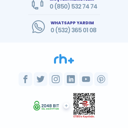
0 (850) 532 74 74
WHATSAPP YARDIM
0 (532) 365 01 08