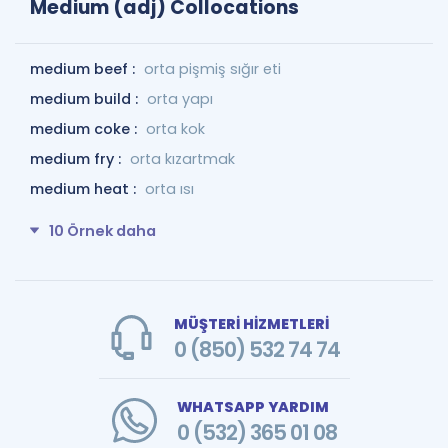
Medium (adj) Collocations
medium beef :
orta pişmiş sığır eti
medium build :
orta yapı
medium coke :
orta kok
medium fry :
orta kızartmak
medium heat :
orta ısı
10 Örnek daha
MÜŞTERİ HİZMETLERİ
0 (850) 532 74 74
WHATSAPP YARDIM
0 (532) 365 01 08