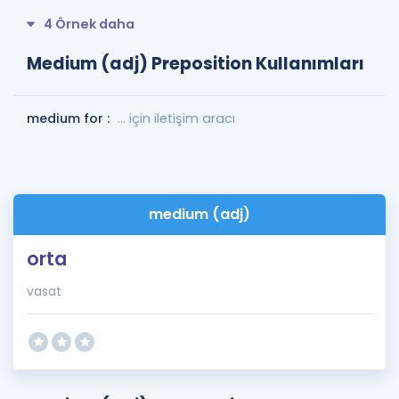
4 Örnek daha
Medium (adj) Preposition Kullanımları
medium for :
... için iletişim aracı
medium (adj)
orta
vasat