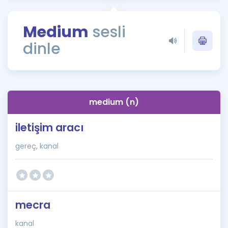
Puan Hesaplama
Medium
sesli
Rehberlik Aracı
dinle
ÖSYM Sınav Takvimi
Kampanyalar
Blog
medium (n)
İngilizce Gramer
iletişim aracı
gereç, kanal
mecra
kanal