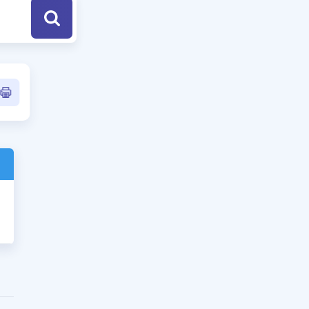
a Özel Fırsatlar
ınavlarla İlgili Haberler
er
 ve Konu Anlatımı