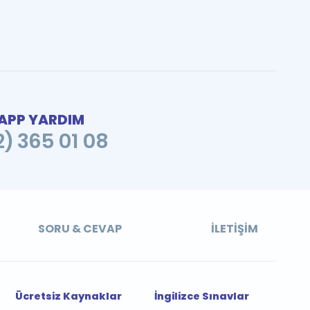
PP YARDIM
2) 365 01 08
SORU & CEVAP
İLETIŞIM
Ücretsiz Kaynaklar
İngilizce Sınavlar