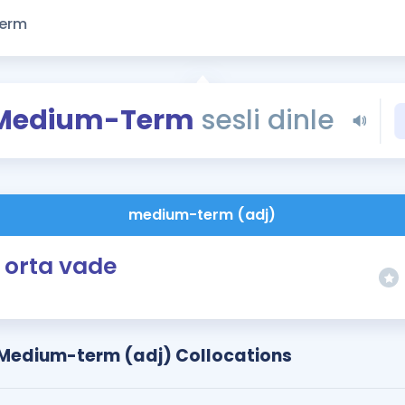
Kampanyalar
Eğitim ve Kitaplar
Blog
YDS - YÖKDİL Tüm S
Medium-Term
sesli dinle
İngilizce Gram
İngilizce Gramer
medium-term (adj)
orta vade
Medium-term (adj) Collocations