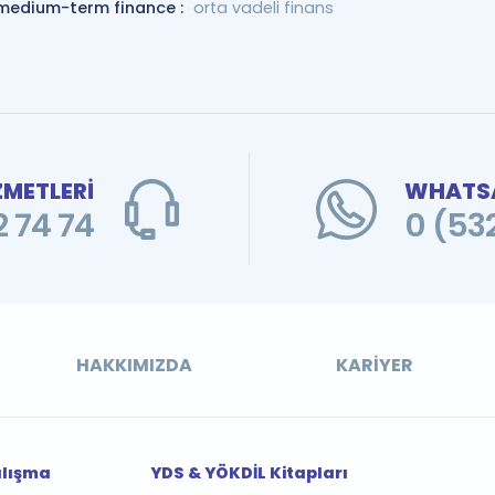
medium-term finance :
orta vadeli finans
ZMETLERİ
WHATSA
 74 74
0 (53
HAKKIMIZDA
KARIYER
alışma
YDS & YÖKDİL Kitapları