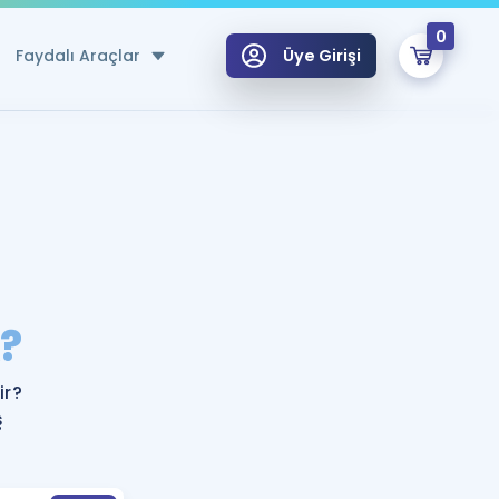
0
Faydalı Araçlar
Üye Girişi
klar
n Ücretsiz Kaynaklar
 için Özel Sözlük
Sepetin Şu An Boş.
ma
?
uan Hesaplama Aracı
i Hoca ile seni sınava hazırlayacak onlarca eğitim seni bekliyor!
Şifremi Hatırlamıyorum
GİRİŞ YAP
ir?
azırlananlar için Öneriler
ş
kvimi
ÜYE DEĞİLİM
arı Tek Takvimde