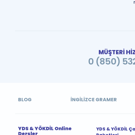
MÜŞTERİ Hİ
0 (850) 532
BLOG
İNGILIZCE GRAMER
YDS & YÖKDİL Online
YDS & YÖKDİL Ç
Dersler