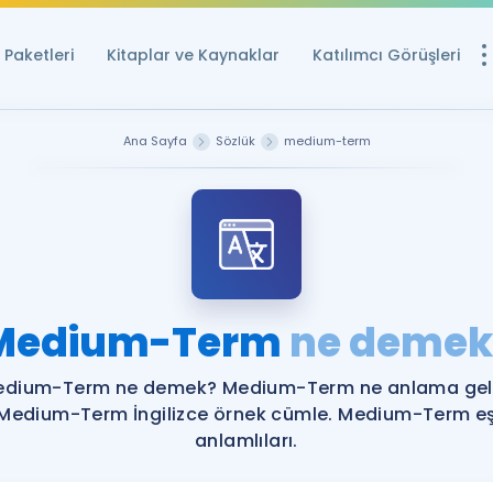
Paketleri
Kitaplar ve Kaynaklar
Katılımcı Görüşleri
Ücretsiz Kayna
Ana Sayfa
Sözlük
medium-term
YDS ve YÖKDİL içi
Sözlük
İngilizce Sınavları
Puan Hesapla
Medium-Term
ne demek
YDS ve YÖKDİL P
Remz
Rehberlik Aracı
dium-Term ne demek? Medium-Term ne anlama gel
YDS ve YÖKDİL'e H
Medium-Term İngilizce örnek cümle. Medium-Term e
anlamlıları.
ÖSYM Sınav Ta
Tüm ÖSYM Sınavl