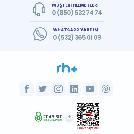
MÜŞTERİ HİZMETLERİ
0 (850) 532 74 74
WHATSAPP YARDIM
0 (532) 365 01 08