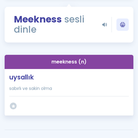
Puan Hesaplama
Meekness
sesli
Rehberlik Aracı
dinle
ÖSYM Sınav Takvimi
Kampanyalar
Blog
meekness (n)
İngilizce Gramer
uysallık
sabırlı ve sakin olma