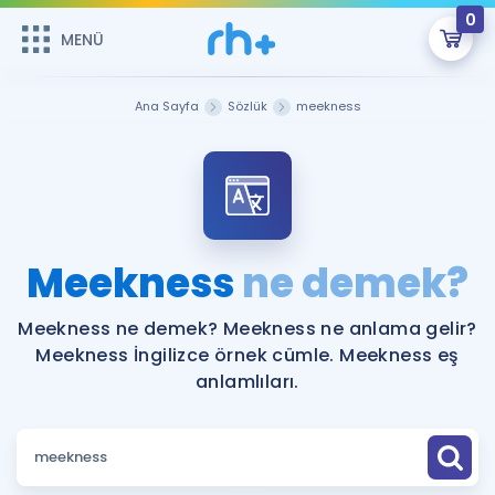
0
MENÜ
MENÜ
Üye Girişi
Ana Sayfa
Sözlük
meekness
Online Dersler
Sepetin Şu An Boş.
Çalışma Paketleri
Remzi Hoca ile seni sınava hazırlayacak onlarca eğitim seni
bekliyor!
Kitaplar ve Kaynaklar
GİRİŞ YAP
Meekness
ne demek?
Katılımcı Görüşleri
Şifremi Hatırlamıyorum
Meekness ne demek? Meekness ne anlama gelir?
Meekness İngilizce örnek cümle. Meekness eş
ÜYE DEĞİLİM
Faydalı Araçlar
anlamlıları.
Ücretsiz Kaynaklar
Blog
İngilizce Gramer
Hakkımızda
Kariyer
Sözlük
Soru & Cevap
İletişim