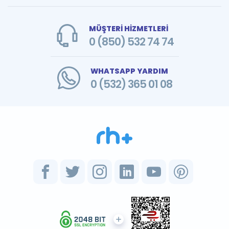
MÜŞTERİ HİZMETLERİ
0 (850) 532 74 74
WHATSAPP YARDIM
0 (532) 365 01 08