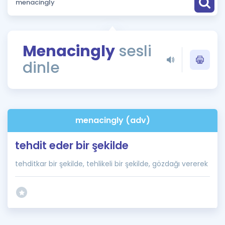
Puan Hesaplama
Rehberlik Aracı
Menacingly
sesli
ÖSYM Sınav Takvimi
dinle
Kampanyalar
Blog
menacingly (adv)
İngilizce Gramer
tehdit eder bir şekilde
tehditkar bir şekilde, tehlikeli bir şekilde, gözdağı vererek