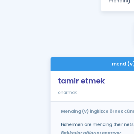
mend (v
tamir etmek
onarmak
Mending (v) ingilizce örnek cüm
Fishermen are mending their nets
Balıkçılar ağlarını onarıyor.