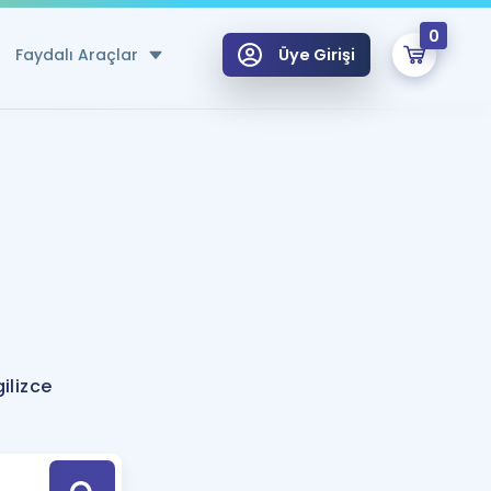
0
Faydalı Araçlar
Üye Girişi
klar
n Ücretsiz Kaynaklar
 için Özel Sözlük
Sepetin Şu An Boş.
ma
uan Hesaplama Aracı
i Hoca ile seni sınava hazırlayacak onlarca eğitim seni bekliyor!
Şifremi Hatırlamıyorum
GİRİŞ YAP
ilizce
azırlananlar için Öneriler
kvimi
ÜYE DEĞİLİM
arı Tek Takvimde