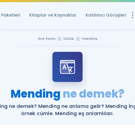
Paketleri
Kitaplar ve Kaynaklar
Katılımcı Görüşleri
Ücretsiz Kayna
Ana Sayfa
Sözlük
mending
YDS ve YÖKDİL içi
Sözlük
İngilizce Sınavları
Puan Hesapla
Mending
ne demek?
YDS ve YÖKDİL P
Remz
Rehberlik Aracı
ng ne demek? Mending ne anlama gelir? Mending İng
YDS ve YÖKDİL'e H
örnek cümle. Mending eş anlamlıları.
ÖSYM Sınav Ta
Tüm ÖSYM Sınavl