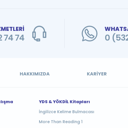
ZMETLERİ
WHATSA
 74 74
0 (53
HAKKIMIZDA
KARIYER
alışma
YDS & YÖKDİL Kitapları
İngilizce Kelime Bulmacası
More Than Reading 1