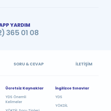
PP YARDIM
2) 365 01 08
SORU & CEVAP
İLETIŞIM
Ücretsiz Kaynaklar
İngilizce Sınavlar
YDS Önemli
YDS
Kelimeler
YÖKDİL
YÖKDİL Soru Tipleri