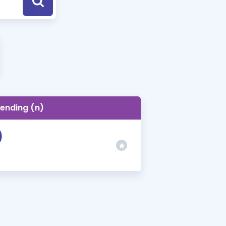
a Özel Fırsatlar
ınavlarla İlgili Haberler
er
 ve Konu Anlatımı
ending (n)
)