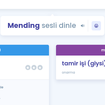
Kampanyalar
Eğitim ve Kitaplar
Blog
Mending
sesli dinle
YDS - YÖKDİL Tüm S
İngilizce Gram
İngilizce Gramer
)
m
tamir işi (giysi
onarma
le
.