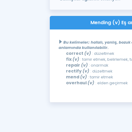
Mending (v) Eş an
Bu kelimeler; hatalı, yanlış, bozuk
anlamında kullanılabilir.
correct
(v)
: düzeltmek
fix
(v)
: tamir etmek, belirlemek, 
repair
(v)
: onarmak
rectify
(v)
: düzeltmek
mend
(v)
: tamir etmek
overhaul
(v)
: elden geçirmek