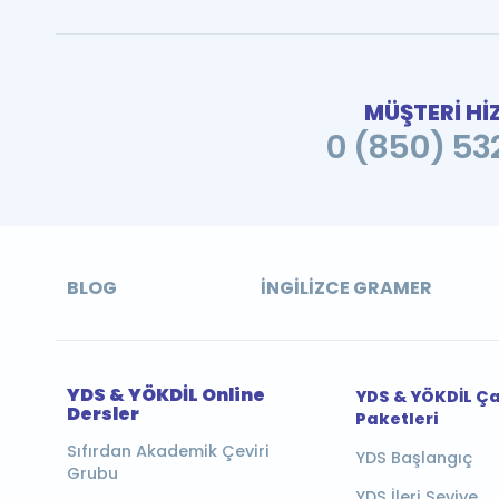
MÜŞTERİ Hİ
0 (850) 532
BLOG
İNGILIZCE GRAMER
YDS & YÖKDİL Online
YDS & YÖKDİL Ç
Dersler
Paketleri
Sıfırdan Akademik Çeviri
YDS Başlangıç
Grubu
YDS İleri Seviye