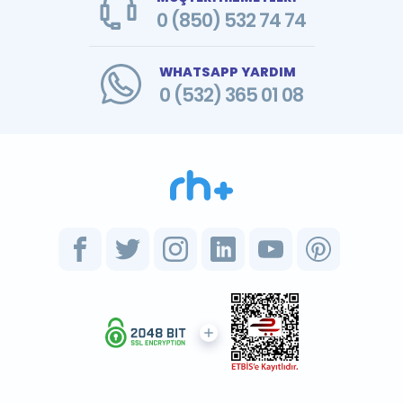
0 (850) 532 74 74
WHATSAPP YARDIM
0 (532) 365 01 08