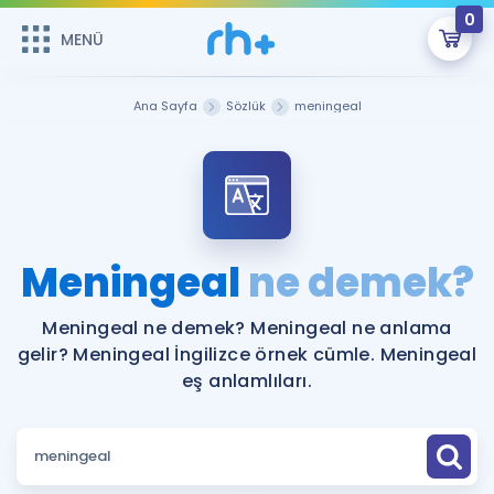
0
MENÜ
MENÜ
Üye Girişi
Ana Sayfa
Sözlük
meningeal
Online Dersler
Sepetin Şu An Boş.
Çalışma Paketleri
Remzi Hoca ile seni sınava hazırlayacak onlarca eğitim seni
bekliyor!
Kitaplar ve Kaynaklar
GİRİŞ YAP
Meningeal
ne demek?
Katılımcı Görüşleri
Şifremi Hatırlamıyorum
Meningeal ne demek? Meningeal ne anlama
gelir? Meningeal İngilizce örnek cümle. Meningeal
ÜYE DEĞİLİM
Faydalı Araçlar
eş anlamlıları.
Ücretsiz Kaynaklar
Blog
İngilizce Gramer
Hakkımızda
Kariyer
Sözlük
Soru & Cevap
İletişim