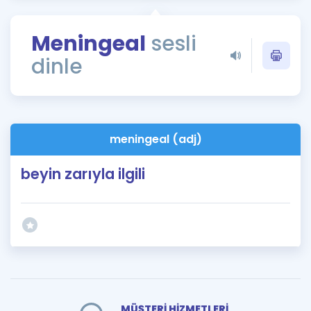
Puan Hesaplama
Meningeal
sesli
Rehberlik Aracı
dinle
ÖSYM Sınav Takvimi
Kampanyalar
Blog
meningeal (adj)
İngilizce Gramer
beyin zarıyla ilgili
MÜŞTERİ HİZMETLERİ