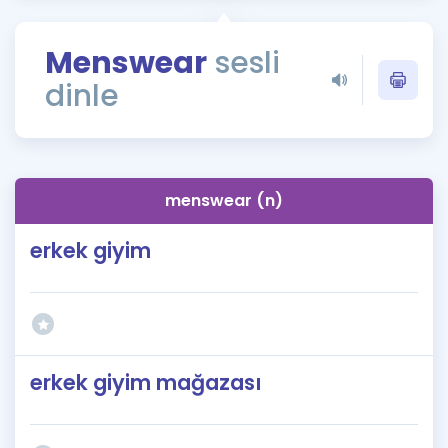
Puan Hesaplama
Menswear
sesli
Rehberlik Aracı
dinle
ÖSYM Sınav Takvimi
Kampanyalar
Blog
menswear (n)
İngilizce Gramer
erkek giyim
erkek giyim mağazası