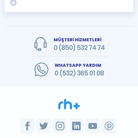
MÜŞTERİ HİZMETLERİ
0 (850) 532 74 74
WHATSAPP YARDIM
0 (532) 365 01 08