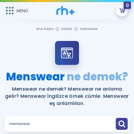
0
MENÜ
MENÜ
Üye Girişi
Ana Sayfa
Sözlük
menswear
Online Dersler
Sepetin Şu An Boş.
Çalışma Paketleri
Remzi Hoca ile seni sınava hazırlayacak onlarca eğitim seni
bekliyor!
Kitaplar ve Kaynaklar
GİRİŞ YAP
Menswear
ne demek?
Katılımcı Görüşleri
Şifremi Hatırlamıyorum
Menswear ne demek? Menswear ne anlama
gelir? Menswear İngilizce örnek cümle. Menswear
ÜYE DEĞİLİM
Faydalı Araçlar
eş anlamlıları.
Ücretsiz Kaynaklar
Blog
İngilizce Gramer
Hakkımızda
Kariyer
Sözlük
Soru & Cevap
İletişim