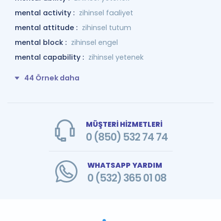
mental activity :
zihinsel faaliyet
mental attitude :
zihinsel tutum
mental block :
zihinsel engel
mental capability :
zihinsel yetenek
44 Örnek daha
MÜŞTERİ HİZMETLERİ
0 (850) 532 74 74
WHATSAPP YARDIM
0 (532) 365 01 08