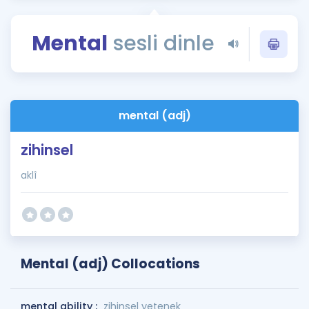
Puan Hesaplama
Mental
sesli dinle
Rehberlik Aracı
ÖSYM Sınav Takvimi
Kampanyalar
mental (adj)
Blog
zihinsel
İngilizce Gramer
aklî
Mental (adj) Collocations
mental ability :
zihinsel yetenek