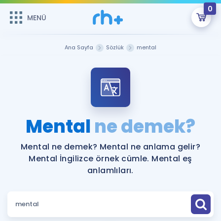
0
MENÜ
MENÜ
Üye Girişi
Ana Sayfa
Sözlük
mental
Online Dersler
Sepetin Şu An Boş.
Çalışma Paketleri
Remzi Hoca ile seni sınava hazırlayacak onlarca eğitim seni
bekliyor!
Kitaplar ve Kaynaklar
GİRİŞ YAP
Mental
ne demek?
Katılımcı Görüşleri
Şifremi Hatırlamıyorum
Mental ne demek? Mental ne anlama gelir?
Mental İngilizce örnek cümle. Mental eş
ÜYE DEĞİLİM
Faydalı Araçlar
anlamlıları.
Ücretsiz Kaynaklar
Blog
İngilizce Gramer
Hakkımızda
Kariyer
Sözlük
Soru & Cevap
İletişim