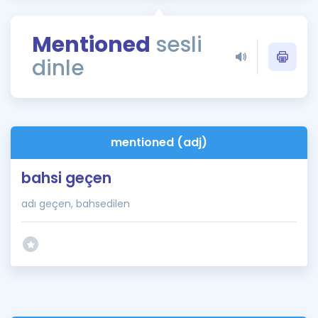
Puan Hesaplama
Mentioned
sesli
Rehberlik Aracı
dinle
ÖSYM Sınav Takvimi
Kampanyalar
Blog
mentioned (adj)
İngilizce Gramer
bahsi geçen
adı geçen, bahsedilen