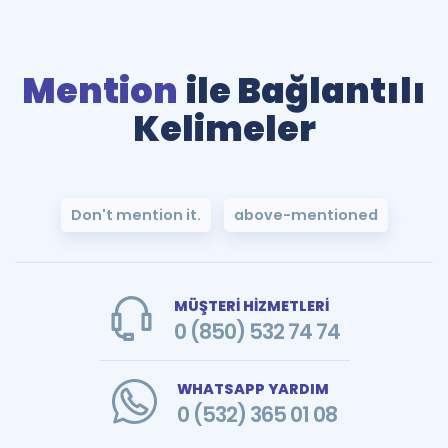
Mention
ile Bağlantılı
Kelimeler
Don't mention it.
above-mentioned
MÜŞTERİ HİZMETLERİ
0 (850) 532 74 74
WHATSAPP YARDIM
0 (532) 365 01 08