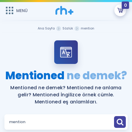
0
MENÜ
MENÜ
Üye Girişi
Ana Sayfa
Sözlük
mention
Online Dersler
Sepetin Şu An Boş.
Çalışma Paketleri
Remzi Hoca ile seni sınava hazırlayacak onlarca eğitim seni
bekliyor!
Kitaplar ve Kaynaklar
GİRİŞ YAP
Mentioned
ne demek?
Katılımcı Görüşleri
Şifremi Hatırlamıyorum
Mentioned ne demek? Mentioned ne anlama
gelir? Mentioned İngilizce örnek cümle.
ÜYE DEĞİLİM
Faydalı Araçlar
Mentioned eş anlamlıları.
Ücretsiz Kaynaklar
Blog
İngilizce Gramer
Hakkımızda
Kariyer
Sözlük
Soru & Cevap
İletişim