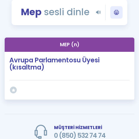
Puan Hesaplama
Mep
sesli dinle
Rehberlik Aracı
ÖSYM Sınav Takvimi
MEP (n)
Kampanyalar
Avrupa Parlamentosu Üyesi
Blog
(kısaltma)
İngilizce Gramer
MÜŞTERİ HİZMETLERİ
0 (850) 532 74 74