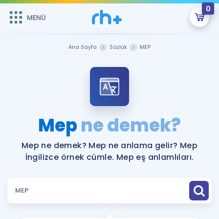
0
MENÜ
MENÜ
Üye Girişi
Ana Sayfa
Sözlük
MEP
Online Dersler
Sepetin Şu An Boş.
Çalışma Paketleri
Remzi Hoca ile seni sınava hazırlayacak onlarca eğitim seni
bekliyor!
Kitaplar ve Kaynaklar
GİRİŞ YAP
Mep
ne demek?
Katılımcı Görüşleri
Şifremi Hatırlamıyorum
Mep ne demek? Mep ne anlama gelir? Mep
İngilizce örnek cümle. Mep eş anlamlıları.
ÜYE DEĞİLİM
Faydalı Araçlar
Ücretsiz Kaynaklar
Blog
İngilizce Gramer
Hakkımızda
Kariyer
Sözlük
Soru & Cevap
İletişim