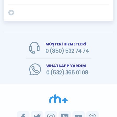
MÜŞTERİ HİZMETLERİ
0 (850) 532 74 74
WHATSAPP YARDIM
0 (532) 365 01 08