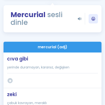
Puan Hesaplama
Mercurial
sesli
Rehberlik Aracı
dinle
ÖSYM Sınav Takvimi
Kampanyalar
Blog
mercurial (adj)
İngilizce Gramer
cıva gibi
yerinde duramayan, kararsız, değişken
zeki
çabuk kavrayan, meraklı