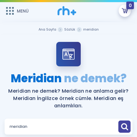
0
MENÜ
MENÜ
Üye Girişi
Ana Sayfa
Sözlük
meridian
Online Dersler
Sepetin Şu An Boş.
Çalışma Paketleri
Remzi Hoca ile seni sınava hazırlayacak onlarca eğitim seni
bekliyor!
Kitaplar ve Kaynaklar
GİRİŞ YAP
Meridian
ne demek?
Katılımcı Görüşleri
Şifremi Hatırlamıyorum
Meridian ne demek? Meridian ne anlama gelir?
Meridian İngilizce örnek cümle. Meridian eş
ÜYE DEĞİLİM
Faydalı Araçlar
anlamlıları.
Ücretsiz Kaynaklar
Blog
İngilizce Gramer
Hakkımızda
Kariyer
Sözlük
Soru & Cevap
İletişim