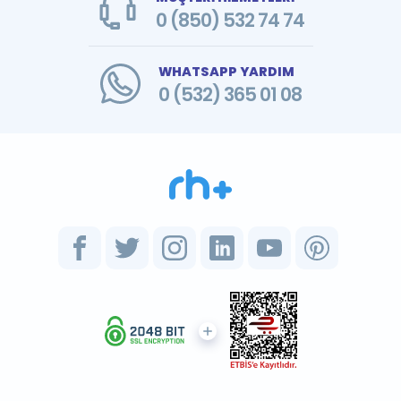
0 (850) 532 74 74
WHATSAPP YARDIM
0 (532) 365 01 08