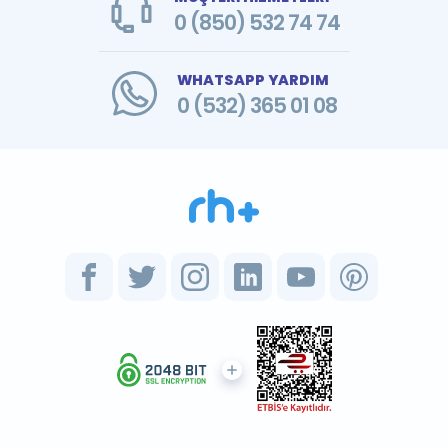
0 (850) 532 74 74
WHATSAPP YARDIM
0 (532) 365 01 08