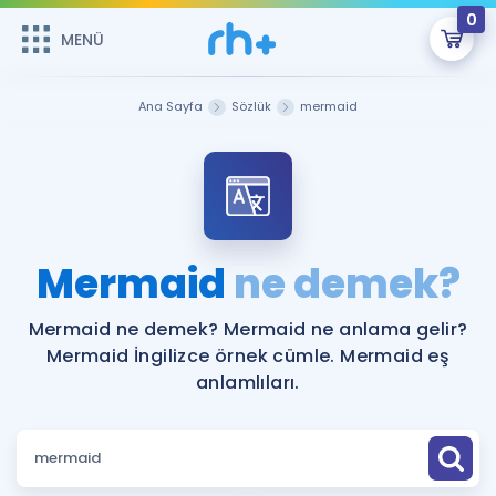
0
MENÜ
MENÜ
Üye Girişi
Ana Sayfa
Sözlük
mermaid
Online Dersler
Sepetin Şu An Boş.
Çalışma Paketleri
Remzi Hoca ile seni sınava hazırlayacak onlarca eğitim seni
bekliyor!
Kitaplar ve Kaynaklar
GİRİŞ YAP
Mermaid
ne demek?
Katılımcı Görüşleri
Şifremi Hatırlamıyorum
Mermaid ne demek? Mermaid ne anlama gelir?
Mermaid İngilizce örnek cümle. Mermaid eş
ÜYE DEĞİLİM
Faydalı Araçlar
anlamlıları.
Ücretsiz Kaynaklar
Blog
İngilizce Gramer
Hakkımızda
Kariyer
Sözlük
Soru & Cevap
İletişim