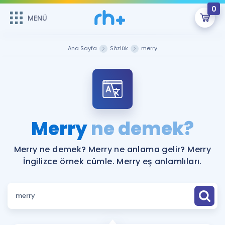
0
MENÜ
MENÜ
Üye Girişi
Ana Sayfa
Sözlük
merry
Online Dersler
Sepetin Şu An Boş.
Çalışma Paketleri
Remzi Hoca ile seni sınava hazırlayacak onlarca eğitim seni
bekliyor!
Kitaplar ve Kaynaklar
GİRİŞ YAP
Merry
ne demek?
Katılımcı Görüşleri
Şifremi Hatırlamıyorum
Merry ne demek? Merry ne anlama gelir? Merry
İngilizce örnek cümle. Merry eş anlamlıları.
ÜYE DEĞİLİM
Faydalı Araçlar
Ücretsiz Kaynaklar
Blog
İngilizce Gramer
Hakkımızda
Kariyer
Sözlük
Soru & Cevap
İletişim