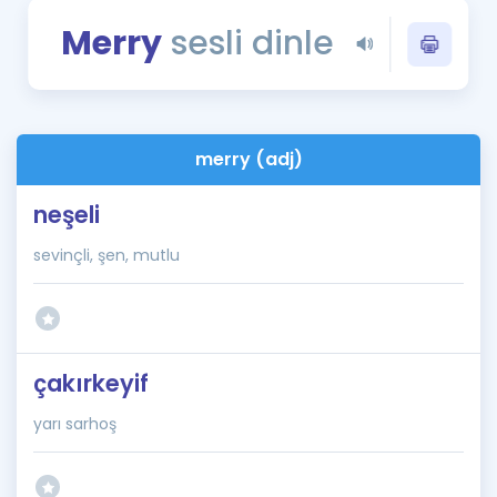
Puan Hesaplama
Merry
sesli dinle
Rehberlik Aracı
ÖSYM Sınav Takvimi
merry (adj)
Kampanyalar
neşeli
Blog
sevinçli, şen, mutlu
İngilizce Gramer
çakırkeyif
yarı sarhoş