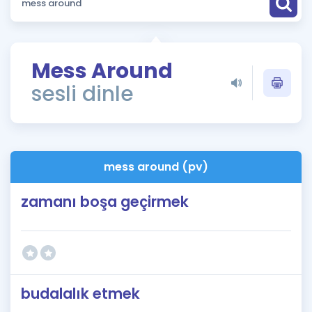
Puan Hesaplama
Rehberlik Aracı
Mess Around
ÖSYM Sınav Takvimi
sesli dinle
Kampanyalar
Blog
mess around (pv)
İngilizce Gramer
zamanı boşa geçirmek
budalalık etmek