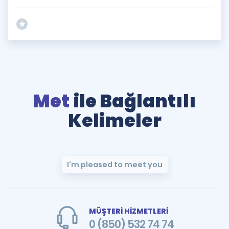
Met
ile Bağlantılı
Kelimeler
I'm pleased to meet you
MÜŞTERİ HİZMETLERİ
0 (850) 532 74 74