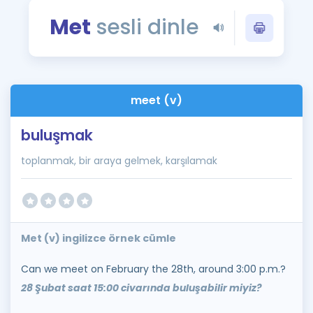
Puan Hesaplama
Met
sesli dinle
Rehberlik Aracı
ÖSYM Sınav Takvimi
meet (v)
Kampanyalar
buluşmak
Blog
toplanmak, bir araya gelmek, karşılamak
İngilizce Gramer
Met (v) ingilizce örnek cümle
Can we meet on February the 28th, around 3:00 p.m.?
28 Şubat saat 15:00 civarında buluşabilir miyiz?