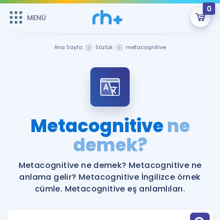
0
MENÜ
MENÜ
Üye Girişi
Ana Sayfa
Sözlük
metacognitive
Online Dersler
Sepetin Şu An Boş.
Çalışma Paketleri
Remzi Hoca ile seni sınava hazırlayacak onlarca eğitim seni
bekliyor!
Kitaplar ve Kaynaklar
GİRİŞ YAP
Metacognitive
ne
Katılımcı Görüşleri
demek?
Şifremi Hatırlamıyorum
ÜYE DEĞİLİM
Faydalı Araçlar
Metacognitive ne demek? Metacognitive ne
anlama gelir? Metacognitive İngilizce örnek
Ücretsiz Kaynaklar
Blog
İngilizce Gramer
cümle. Metacognitive eş anlamlıları.
Hakkımızda
Kariyer
Sözlük
Soru & Cevap
İletişim