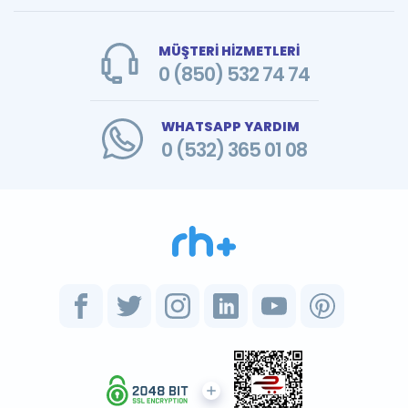
MÜŞTERİ HİZMETLERİ
0 (850) 532 74 74
WHATSAPP YARDIM
0 (532) 365 01 08