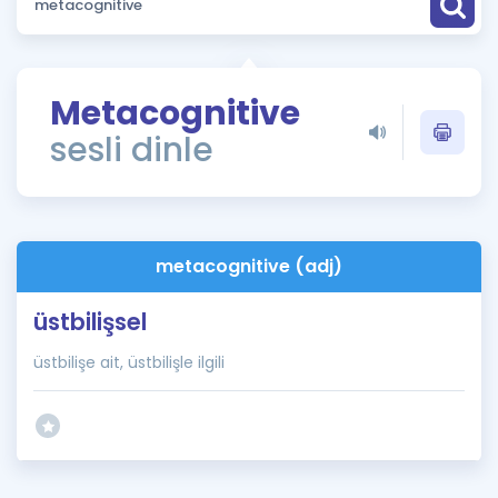
Puan Hesaplama
Rehberlik Aracı
Metacognitive
ÖSYM Sınav Takvimi
sesli dinle
Kampanyalar
Blog
metacognitive (adj)
İngilizce Gramer
üstbilişsel
üstbilişe ait, üstbilişle ilgili