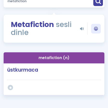
Puan Hesaplama
Rehberlik Aracı
Metafiction
sesli
ÖSYM Sınav Takvimi
dinle
Kampanyalar
Blog
metafiction (n)
İngilizce Gramer
üstkurmaca