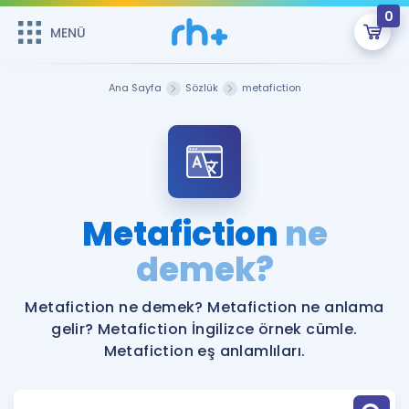
0
MENÜ
MENÜ
Üye Girişi
Ana Sayfa
Sözlük
metafiction
Online Dersler
Sepetin Şu An Boş.
Çalışma Paketleri
Remzi Hoca ile seni sınava hazırlayacak onlarca eğitim seni
bekliyor!
Kitaplar ve Kaynaklar
GİRİŞ YAP
Metafiction
ne
Katılımcı Görüşleri
demek?
Şifremi Hatırlamıyorum
ÜYE DEĞİLİM
Faydalı Araçlar
Metafiction ne demek? Metafiction ne anlama
gelir? Metafiction İngilizce örnek cümle.
Ücretsiz Kaynaklar
Blog
İngilizce Gramer
Metafiction eş anlamlıları.
Hakkımızda
Kariyer
Sözlük
Soru & Cevap
İletişim