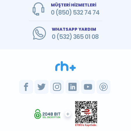
MÜŞTERİ HİZMETLERİ
0 (850) 532 74 74
WHATSAPP YARDIM
0 (532) 365 01 08