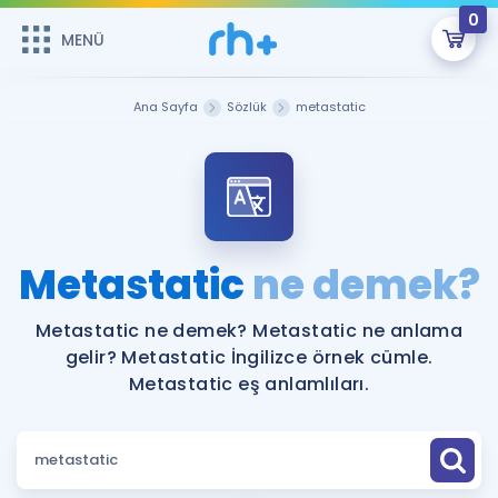
0
MENÜ
MENÜ
Üye Girişi
Ana Sayfa
Sözlük
metastatic
Online Dersler
Sepetin Şu An Boş.
Çalışma Paketleri
Remzi Hoca ile seni sınava hazırlayacak onlarca eğitim seni
bekliyor!
Kitaplar ve Kaynaklar
GİRİŞ YAP
Metastatic
ne demek?
Katılımcı Görüşleri
Şifremi Hatırlamıyorum
Metastatic ne demek? Metastatic ne anlama
gelir? Metastatic İngilizce örnek cümle.
ÜYE DEĞİLİM
Faydalı Araçlar
Metastatic eş anlamlıları.
Ücretsiz Kaynaklar
Blog
İngilizce Gramer
Hakkımızda
Kariyer
Sözlük
Soru & Cevap
İletişim