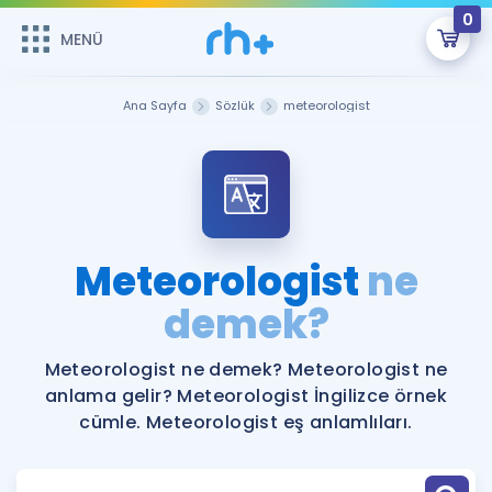
0
MENÜ
MENÜ
Üye Girişi
Ana Sayfa
Sözlük
meteorologist
Online Dersler
Sepetin Şu An Boş.
Çalışma Paketleri
Remzi Hoca ile seni sınava hazırlayacak onlarca eğitim seni
bekliyor!
Kitaplar ve Kaynaklar
GİRİŞ YAP
Meteorologist
ne
Katılımcı Görüşleri
demek?
Şifremi Hatırlamıyorum
ÜYE DEĞİLİM
Faydalı Araçlar
Meteorologist ne demek? Meteorologist ne
anlama gelir? Meteorologist İngilizce örnek
Ücretsiz Kaynaklar
Blog
İngilizce Gramer
cümle. Meteorologist eş anlamlıları.
Hakkımızda
Kariyer
Sözlük
Soru & Cevap
İletişim