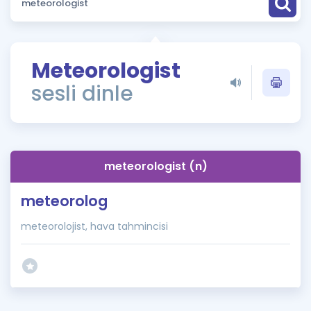
Puan Hesaplama
Rehberlik Aracı
Meteorologist
ÖSYM Sınav Takvimi
sesli dinle
Kampanyalar
Blog
meteorologist (n)
İngilizce Gramer
meteorolog
meteorolojist, hava tahmincisi