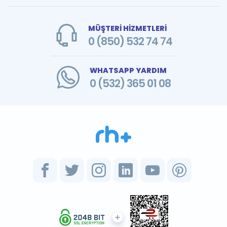
MÜŞTERİ HİZMETLERİ
0 (850) 532 74 74
WHATSAPP YARDIM
0 (532) 365 01 08