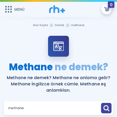
0
MENÜ
MENÜ
Üye Girişi
Ana Sayfa
Sözlük
methane
Online Dersler
Sepetin Şu An Boş.
Çalışma Paketleri
Remzi Hoca ile seni sınava hazırlayacak onlarca eğitim seni
bekliyor!
Kitaplar ve Kaynaklar
GİRİŞ YAP
Methane
ne demek?
Katılımcı Görüşleri
Şifremi Hatırlamıyorum
Methane ne demek? Methane ne anlama gelir?
Methane İngilizce örnek cümle. Methane eş
ÜYE DEĞİLİM
Faydalı Araçlar
anlamlıları.
Ücretsiz Kaynaklar
Blog
İngilizce Gramer
Hakkımızda
Kariyer
Sözlük
Soru & Cevap
İletişim