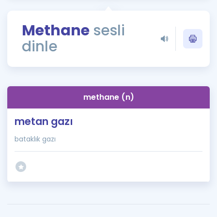
Puan Hesaplama
Methane
sesli
Rehberlik Aracı
dinle
ÖSYM Sınav Takvimi
Kampanyalar
Blog
methane (n)
İngilizce Gramer
metan gazı
bataklık gazı