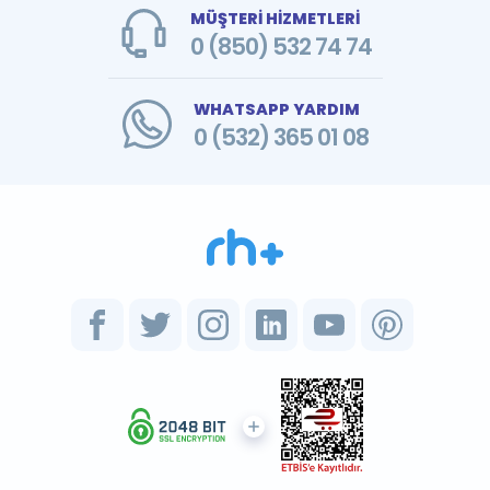
MÜŞTERİ HİZMETLERİ
0 (850) 532 74 74
WHATSAPP YARDIM
0 (532) 365 01 08