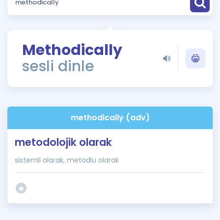
Puan Hesaplama
Rehberlik Aracı
Methodically
ÖSYM Sınav Takvimi
sesli dinle
Kampanyalar
Blog
methodically (adv)
İngilizce Gramer
metodolojik olarak
sistemli olarak, metodlu olarak