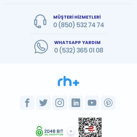
MÜŞTERİ HİZMETLERİ
0 (850) 532 74 74
WHATSAPP YARDIM
0 (532) 365 01 08